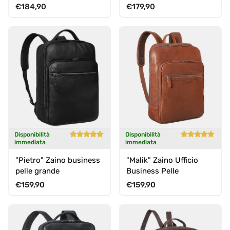
Zaino Porta Computer
Prezzo normale
Prezzo normale
€184,90
€179,90
Disponibilità
Disponibilità
immediata
immediata
"Pietro" Zaino business
"Malik" Zaino Ufficio
pelle grande
Business Pelle
Prezzo normale
Prezzo normale
€159,90
€159,90