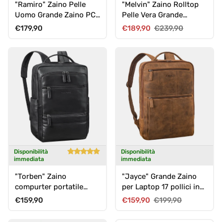
"Ramiro" Zaino Pelle
"Melvin" Zaino Rolltop
Uomo Grande Zaino PC
Pelle Vera Grande
15.6 - 16 Pollici
Laptop 16 - 17 pollici
Prezzo normale
Prezzo di vendita
Prezzo normale
€179,90
€189,90
€239,90
Uomo
Disponibilità
Disponibilità
immediata
immediata
"Torben" Zaino
"Jayce" Grande Zaino
compurter portatile
per Laptop 17 pollici in
pelle vera 15 - 16 pollici
Pelle per Uomo e Donna
Prezzo normale
Prezzo di vendita
Prezzo normale
€159,90
€159,90
€199,90
uomo e donna