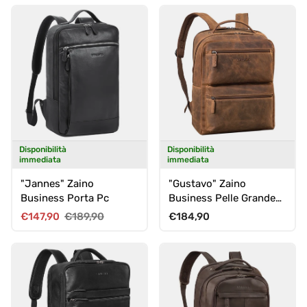
Disponibilità
Disponibilità
immediata
immediata
"Jannes" Zaino
"Gustavo" Zaino
Business Porta Pc
Business Pelle Grande
per Uomo e Donna
Prezzo di vendita
Prezzo normale
Prezzo normale
€147,90
€189,90
€184,90
Portatile 15 - 16 Pollici