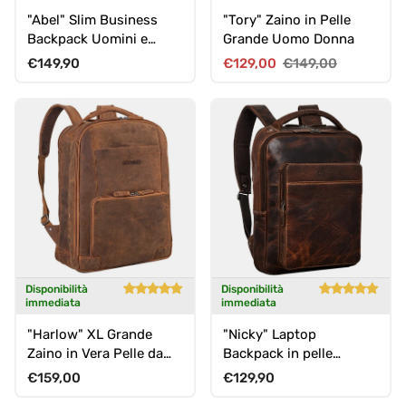
"Abel" Slim Business
"Tory" Zaino in Pelle
Backpack Uomini e
Grande Uomo Donna
donne
Prezzo normale
Prezzo di vendita
Prezzo normale
€149,90
€129,00
€149,00
Disponibilità
Disponibilità
immediata
immediata
"Harlow" XL Grande
"Nicky" Laptop
Zaino in Vera Pelle da
Backpack in pelle
Uomo per Laptop da 15
grande donna uomo
Prezzo normale
Prezzo normale
€159,00
€129,90
- 17 Pollici