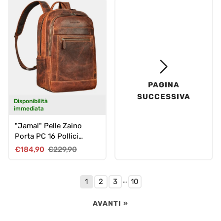
PAGINA
SUCCESSIVA
Disponibilità
immediata
"Jamal" Pelle Zaino
Porta PC 16 Pollici
Uomo Zainetto Donna
Prezzo di vendita
Prezzo normale
€184,90
€229,90
Grande
…
1
2
3
10
AVANTI »