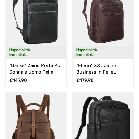
Disponibilità
Disponibilità
immediata
immediata
"Banks" Zaino Porta Pc
"Florin" XXL Zaino
Donna e Uomo Pelle
Business in Pelle
Grande
Prezzo normale
Prezzo normale
€147,90
€179,90