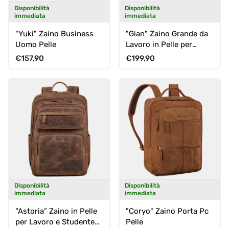
Disponibilità
Disponibilità
immediata
immediata
"Yuki" Zaino Business
"Gian" Zaino Grande da
Uomo Pelle
Lavoro in Pelle per
Uomo e Donna - per
Prezzo normale
Prezzo normale
€157,90
€199,90
Laptop 16"
Disponibilità
Disponibilità
immediata
immediata
“Astoria” Zaino in Pelle
"Coryo" Zaino Porta Pc
per Lavoro e Studente
Pelle