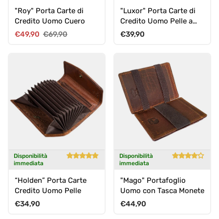
"Roy" Porta Carte di
"Luxor" Porta Carte di
Credito Uomo Cuero
Credito Uomo Pelle a
Fisarmonica con 9
Prezzo di vendita
Prezzo normale
Prezzo normale
€49,90
€69,90
€39,90
Scomparti , Cerniera,
RFID
Disponibilità
Disponibilità
immediata
immediata
“Holden” Porta Carte
"Mago" Portafoglio
Credito Uomo Pelle
Uomo con Tasca Monete
Prezzo normale
Prezzo normale
€34,90
€44,90