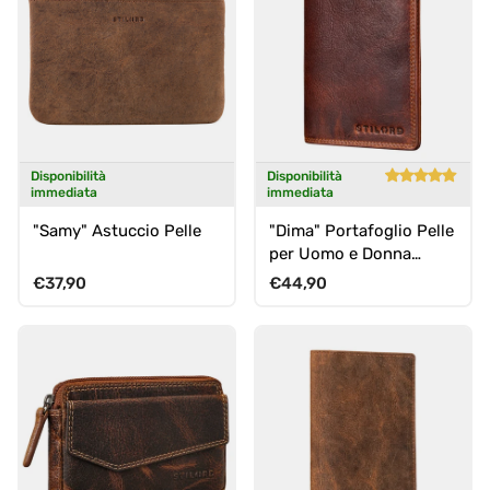
Disponibilità
Disponibilità
immediata
immediata
"Samy" Astuccio Pelle
"Dima" Portafoglio Pelle
per Uomo e Donna
Porta Carte Protezione
Prezzo normale
Prezzo normale
€37,90
€44,90
RFID