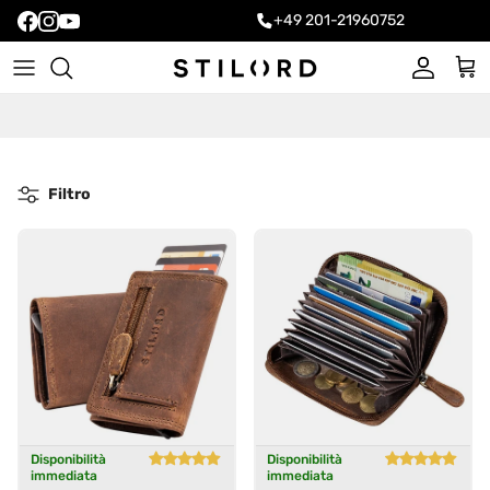
+49 201-21960752
Account
Carr
Filtro
Disponibilità
Disponibilità
immediata
immediata