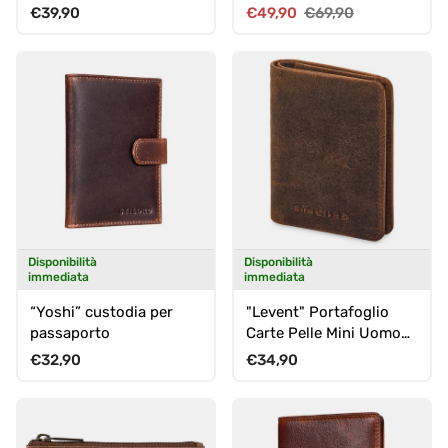
Vera Pelle - RFID Blocco
Prezzo normale
Prezzo di vendita
Prezzo normale
€39,90
€49,90
€69,90
Disponibilità
Disponibilità
immediata
immediata
“Yoshi” custodia per
"Levent" Portafoglio
passaporto
Carte Pelle Mini Uomo
Donna
Prezzo normale
Prezzo normale
€32,90
€34,90