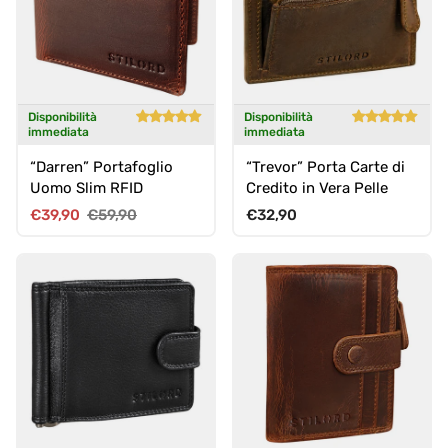
Disponibilità
Disponibilità
immediata
immediata
“Darren” Portafoglio
“Trevor” Porta Carte di
Uomo Slim RFID
Credito in Vera Pelle
Prezzo di vendita
Prezzo normale
Prezzo normale
€39,90
€59,90
€32,90