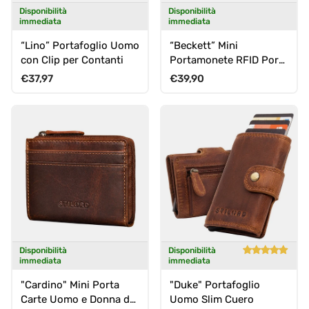
Disponibilità
Disponibilità
immediata
immediata
“Lino” Portafoglio Uomo
“Beckett” Mini
con Clip per Contanti
Portamonete RFID Porta
Carte
Prezzo normale
Prezzo normale
€37,97
€39,90
Disponibilità
Disponibilità
immediata
immediata
"Cardino" Mini Porta
"Duke" Portafoglio
Carte Uomo e Donna da
Uomo Slim Cuero