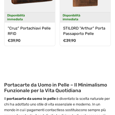
Disponibilità
Disponibilità
immediata
immediata
"Cruz" Portachiavi Pelle
STILORD "Arthur" Porta
RFID
Passaporto Pelle
Prezzo normale
Prezzo normale
€39,90
€39,90
Portacarte da Uomo in Pelle – Il Minimalismo
Funzionale per la Vita Quotidiana
Il
portacarte da uomo in pelle
è diventato la scelta naturale per
chi ha adottato uno stile di vita essenziale e moderno. In un
mondo in cui i pagamenti contactless sostituiscono sempre più