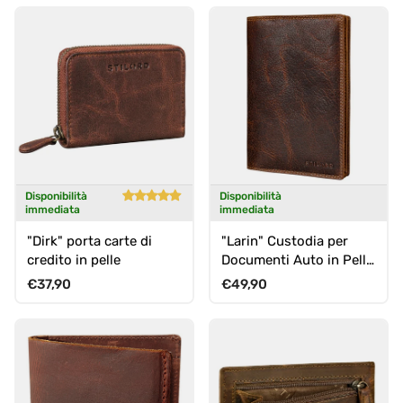
Disponibilità
Disponibilità
immediata
immediata
"Dirk" porta carte di
"Larin" Custodia per
credito in pelle
Documenti Auto in Pelle
Multifunzione Porta
Prezzo normale
Prezzo normale
€37,90
€49,90
Passaporto RFID