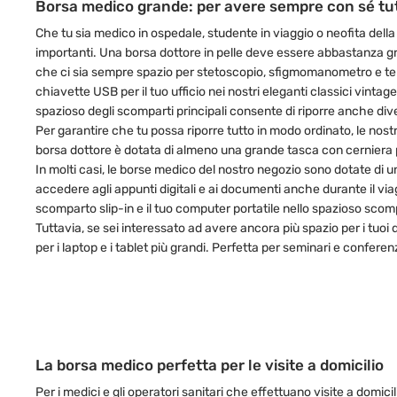
Borsa medico grande: per avere sempre con sé tut
Che tu sia medico in ospedale, studente in viaggio o neofita della
importanti. Una borsa dottore in pelle deve essere abbastanza gra
che ci sia sempre spazio per stetoscopio, sfigmomanometro e term
chiavette USB per il tuo ufficio nei nostri eleganti classici vin
spazioso degli scomparti principali consente di riporre anche dive
Per garantire che tu possa riporre tutto in modo ordinato, le nos
borsa dottore è dotata di almeno una grande tasca con cerniera p
In molti casi, le borse medico del nostro negozio sono dotate di 
accedere agli appunti digitali e ai documenti anche durante il viag
scomparto slip-in e il tuo computer portatile nello spazioso scom
Tuttavia, se sei interessato ad avere ancora più spazio per i tuoi
per i laptop e i tablet più grandi. Perfetta per seminari e confe
La borsa medico perfetta per le visite a domicilio
Per i medici e gli operatori sanitari che effettuano visite a domi