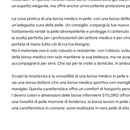
un aspetto elegante, ma offre anche un'eccellente protezione per
La cosa pratica di una borsa medico in pelle: con una borsa dott
un'adeguata cura della pelle. Un consiglio: cospargi la tua nuov
trattamento rende la pelle idrorepellente e protegge il contenuto d
la scelta perfetta per i professionisti del settore medico e per c
portata di mano tutto ciò di cui hai bisogno.
Ma il materiale non è solo robusto e resistente: con l’utilizzo, sv
della borsa medico non solo mantiene la sua bellezza, ma ne acqu
accompagnerà per anni. Che sia per le visite a domicilio, in ambul
Scopri la resistenza e la versatilità di una borsa medico in pelle 
sia una borsa dottore che una borsa medica sportiva con maniglie c
maniglie. Questa caratteristica offre un comfort di trasporto pers
I diversi colori e dimensioni delle borse infermiere STILORD offrono
una tonalità di pelle marrone di tendenza, la borsa lavoro in pel
una caratteristica in comune: sono realizzate in vera pelle di al