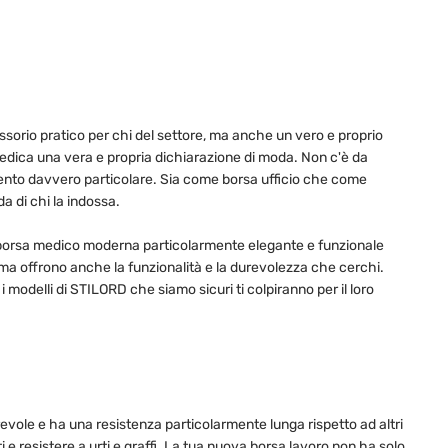
ssorio pratico per chi del settore, ma anche un vero e proprio
 medica una vera e propria dichiarazione di moda. Non c'è da
cento davvero particolare. Sia come borsa ufficio che come
a di chi la indossa.
na borsa medico moderna particolarmente elegante e funzionale
 ma offrono anche la funzionalità e la durevolezza che cerchi.
i modelli di STILORD che siamo sicuri ti colpiranno per il loro
revole e ha una resistenza particolarmente lunga rispetto ad altri
e resistere a urti e graffi. La tua nuova borsa lavoro non ha solo