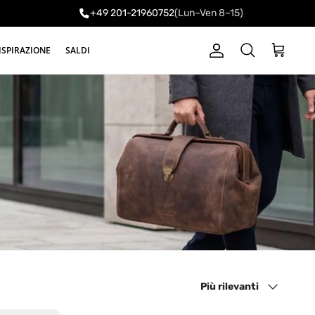
+49 201-21960752
(Lun–Ven 8–15)
ISPIRAZIONE
SALDI
Account
Carrello
Cerca
Ordina per
Più rilevanti