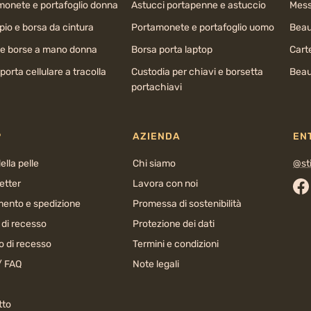
monete e portafoglio donna
Astucci portapenne e astuccio
Mess
io e borsa da cintura
Portamonete e portafoglio uomo
Beau
 e borse a mano donna
Borsa porta laptop
Cart
porta cellulare a tracolla
Custodia per chiavi e borsetta
Beau
portachiavi
P
AZIENDA
EN
ella pelle
Chi siamo
@sti
etter
Lavora con noi
Fa
ento e spedizione
Promessa di sostenibilità
o di recesso
Protezione dei dati
o di recesso
Termini e condizioni
/ FAQ
Note legali
tto