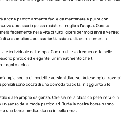
arà anche particolarmente facile da mantenere e pulire con
o nuovo accessorio possa resistere meglio all'acqua. Questo
rà fedelmente nella vita di tutti i giorni per molti anni a venire:
iù di un semplice accessorio: ti assicura di avere sempre a
la e individuale nel tempo. Con un utilizzo frequente, la pelle
ssorio pratico ed elegante, un investimento che ti
 per ogni medico.
 un'ampia scelta di modelli e versioni diverse. Ad esempio, troverai
ponibili sono dotati di una comoda tracolla, in aggiunta alle
tile e alle proprie esigenze. Che sia nella classica pelle nera o in
e un senso della moda particolari. Tutte le nostre borse hanno
ne o una borsa medico donna in pelle nera.