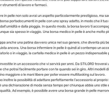
 strumenti di lavoro e farmaci.
ore in pelle non solo avrai un aspetto particolarmente prestigioso, ma s
a borsa portadocumenti in pelle con uno spray adatto, in modo che il tu
all'umidità e dalla pioggia. In questo modo, la borsa lavoro ti accompagne
hiunque sia spesso in viaggio. Una borsa medico in pelle è anche molto p
iluppa anche una patina davvero unica nel suo genere, che diventa più bel
ista ancora. Una borsa infermiere in pelle è quindi al contempo un acce
atorio o in viaggio, la cartella medica in pelle è un pezzo indispensabile
e investite in un accessorio che vi servirà per anni. Da STILORD troverai
he potrai facilmente portare con te quando sei in giro. Altri modelli dis
ino maggiore o le mani libere per poter essere multitasking sul lavoro.
 inoltre la possibilità di adattare perfettamente l'accessorio al proprio s
le è una dichiarazione di moda senza tempo per chiunque abbia uno stile 
ta qualità. Ad esempio, è possibile avere una borsa grande in pelle marro