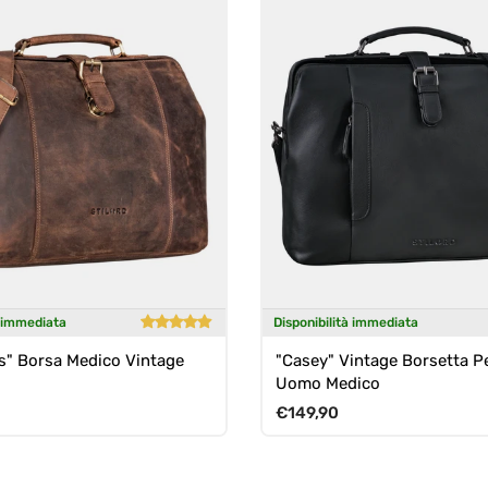
à immediata
Disponibilità immediata
" Borsa Medico Vintage
"Casey" Vintage Borsetta P
Uomo Medico
ormale
Prezzo normale
€149,90