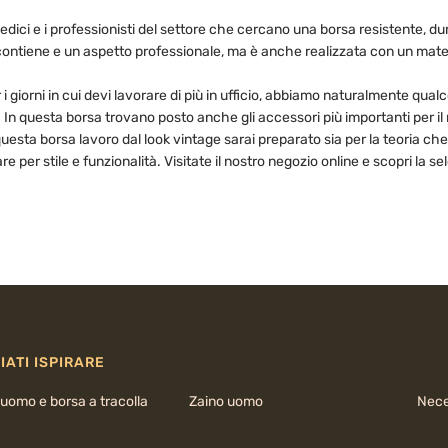
edici e i professionisti del settore che cercano una borsa resistente, d
 contiene e un aspetto professionale, ma è anche realizzata con un materia
r i giorni in cui devi lavorare di più in ufficio, abbiamo naturalmente qu
o. In questa borsa trovano posto anche gli accessori più importanti per i
questa borsa lavoro dal look vintage sarai preparato sia per la teoria che
per stile e funzionalità. Visitate il nostro negozio online e scopri la sele
IATI ISPIRARE
uomo e borsa a tracolla
Zaino uomo
Nece