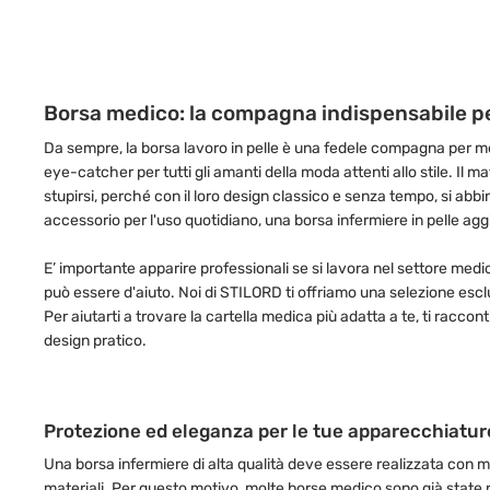
Borsa medico: la compagna indispensabile per
Da sempre, la borsa lavoro in pelle è una fedele compagna per med
eye-catcher per tutti gli amanti della moda attenti allo stile. Il
stupirsi, perché con il loro design classico e senza tempo, si a
accessorio per l'uso quotidiano, una borsa infermiere in pelle aggi
E’ importante apparire professionali se si lavora nel settore me
può essere d'aiuto. Noi di STILORD ti offriamo una selezione escl
Per aiutarti a trovare la cartella medica più adatta a te, ti raccon
design pratico.
Protezione ed eleganza per le tue apparecchiature
Una borsa infermiere di alta qualità deve essere realizzata con ma
materiali. Per questo motivo, molte borse medico sono già state re