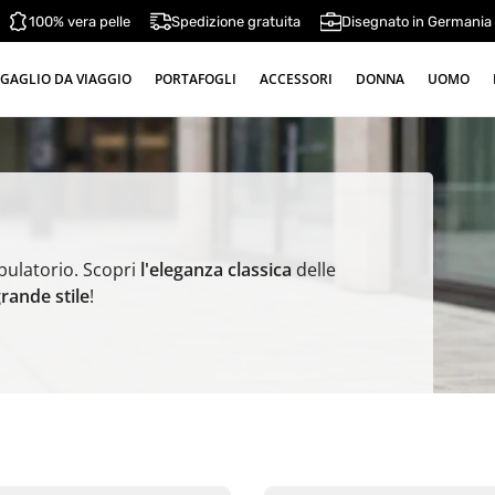
100% vera pelle
Spedizione gratuita
Disegnato in Germania
GAGLIO DA VIAGGIO
PORTAFOGLI
ACCESSORI
DONNA
UOMO
bulatorio. Scopri
l'eleganza classica
delle
grande stile
!