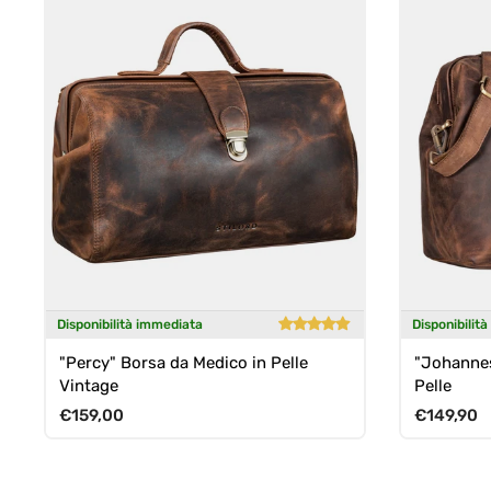
Disponibilità immediata
Disponibilit
"Percy" Borsa da Medico in Pelle
"Johannes
Vintage
Pelle
Prezzo normale
Prezzo n
€159,00
€149,90