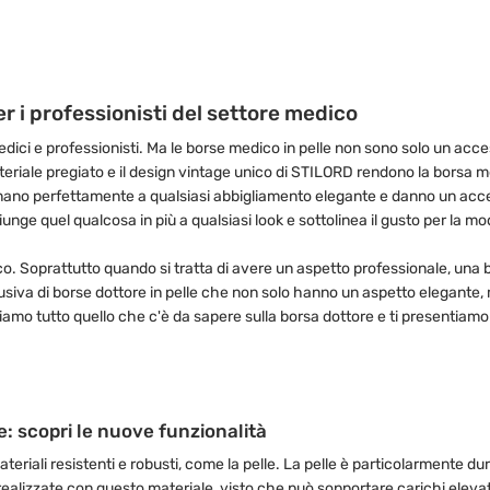
 i professionisti del settore medico
ici e professionisti. Ma le borse medico in pelle non sono solo un acce
 materiale pregiato e il design vintage unico di STILORD rendono la borsa
bbinano perfettamente a qualsiasi abbigliamento elegante e danno un ac
unge quel qualcosa in più a qualsiasi look e sottolinea il gusto per la mod
dico. Soprattutto quando si tratta di avere un aspetto professionale, u
usiva di borse dottore in pelle che non solo hanno un aspetto elegante,
tiamo tutto quello che c'è da sapere sulla borsa dottore e ti presentiamo 
: scopri le nuove funzionalità
teriali resistenti e robusti, come la pelle. La pelle è particolarmente du
alizzate con questo materiale, visto che può sopportare carichi elevati 