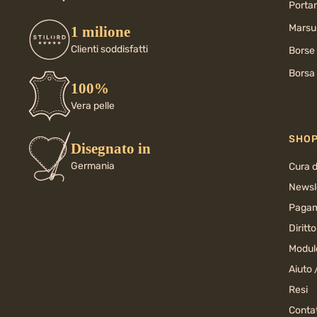
Porta
Marsup
1 milione
Clienti soddisfatti
Borse
Borsa 
100%
Vera pelle
SHO
Disegnato in
Germania
Cura d
Newsl
Pagam
Diritt
Modul
Aiuto 
Resi
Conta