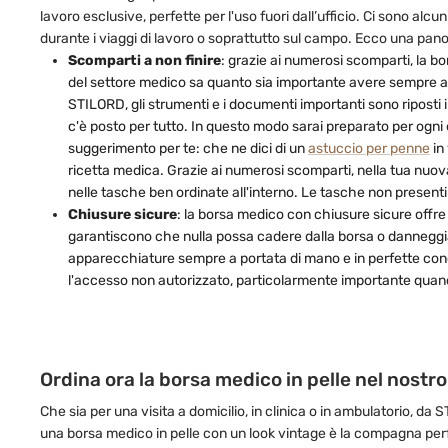
lavoro esclusive, perfette per l'uso fuori dall’ufficio. Ci sono alc
durante i viaggi di lavoro o soprattutto sul campo. Ecco una pan
Scomparti a non finire
: grazie ai numerosi scomparti, la bo
del settore medico sa quanto sia importante avere sempre a po
STILORD, gli strumenti e i documenti importanti sono riposti 
c'è posto per tutto. In questo modo sarai preparato per ogni
suggerimento per te: che ne dici di un
astuccio per penne
in
ricetta medica. Grazie ai numerosi scomparti, nella tua nuova 
nelle tasche ben ordinate all'interno. Le tasche non presenti
Chiusure sicure
: la borsa medico con chiusure sicure offre
garantiscono che nulla possa cadere dalla borsa o danneggiar
apparecchiature sempre a portata di mano e in perfette condi
l'accesso non autorizzato, particolarmente importante quando 
Ordina ora la borsa medico in pelle nel nostr
Che sia per una visita a domicilio, in clinica o in ambulatorio, da
una borsa medico in pelle con un look vintage è la compagna perf