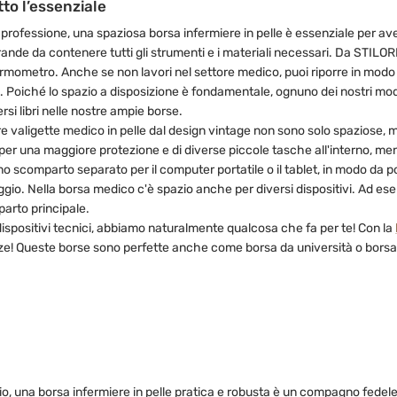
to l’essenziale
 professione, una spaziosa borsa infermiere in pelle è essenziale per av
nde da contenere tutti gli strumenti e i materiali necessari. Da STILOR
ometro. Anche se non lavori nel settore medico, puoi riporre in modo ord
tage. Poiché lo spazio a disposizione è fondamentale, ognuno dei nostri m
rsi libri nelle nostre ampie borse.
tre valigette medico in pelle dal design vintage non sono solo spaziose,
er una maggiore protezione e di diverse piccole tasche all'interno, me
uno scomparto separato per il computer portatile o il tablet, in modo da
gio. Nella borsa medico c'è spazio anche per diversi dispositivi. Ad esemp
parto principale.
 dispositivi tecnici, abbiamo naturalmente qualcosa che fa per te! Con la
renze! Queste borse sono perfette anche come borsa da università o borsa
cilio, una borsa infermiere in pelle pratica e robusta è un compagno fedel