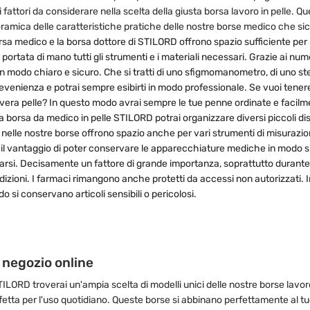
uni fattori da considerare nella scelta della giusta borsa lavoro in pelle.
oramica delle caratteristiche pratiche delle nostre borse medico che sic
rsa medico e la borsa dottore di STILORD offrono spazio sufficiente per l
rtata di mano tutti gli strumenti e i materiali necessari. Grazie ai nume
in modo chiaro e sicuro. Che si tratti di uno sfigmomanometro, di uno st
 evenienza e potrai sempre esibirti in modo professionale. Se vuoi tener
 vera pelle? In questo modo avrai sempre le tue penne ordinate e facilme
borsa da medico in pelle STILORD potrai organizzare diversi piccoli dispos
 nelle nostre borse offrono spazio anche per vari strumenti di misurazio
 il vantaggio di poter conservare le apparecchiature mediche in modo sic
si. Decisamente un fattore di grande importanza, soprattutto durante le
zioni. I farmaci rimangono anche protetti da accessi non autorizzati. I
si conservano articoli sensibili o pericolosi.
o negozio online
 STILORD troverai un'ampia scelta di modelli unici delle nostre borse lavor
etta per l'uso quotidiano. Queste borse si abbinano perfettamente al tuo