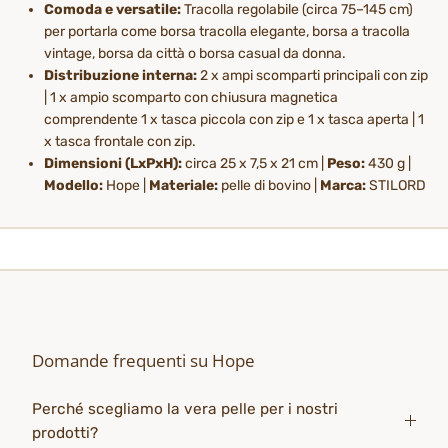
Comoda e versatile:
Tracolla regolabile (circa 75–145 cm)
per portarla come borsa tracolla elegante, borsa a tracolla
vintage, borsa da città o borsa casual da donna.
Distribuzione interna:
2 x ampi scomparti principali con zip
| 1 x ampio scomparto con chiusura magnetica
comprendente 1 x tasca piccola con zip e 1 x tasca aperta | 1
x tasca frontale con zip.
Dimensioni (LxPxH):
circa 25 x 7,5 x 21 cm |
Peso:
430 g |
Modello:
Hope |
Materiale:
pelle di bovino |
Marca:
STILORD
Domande frequenti su Hope
Perché scegliamo la vera pelle per i nostri
prodotti?