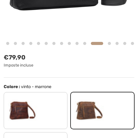
Prezzo normale
€79,90
Imposte incluse
Colore :
vinto - marrone
porto - cognac
vinto - marrone