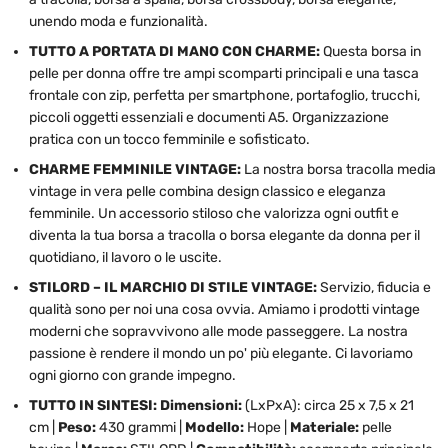
unendo moda e funzionalità.
TUTTO A PORTATA DI MANO CON CHARME:
Questa borsa in
pelle per donna offre tre ampi scomparti principali e una tasca
frontale con zip, perfetta per smartphone, portafoglio, trucchi,
piccoli oggetti essenziali e documenti A5. Organizzazione
pratica con un tocco femminile e sofisticato.
CHARME FEMMINILE VINTAGE:
La nostra borsa tracolla media
vintage in vera pelle combina design classico e eleganza
femminile. Un accessorio stiloso che valorizza ogni outfit e
diventa la tua borsa a tracolla o borsa elegante da donna per il
quotidiano, il lavoro o le uscite.
STILORD – IL MARCHIO DI STILE VINTAGE:
Servizio, fiducia e
qualità sono per noi una cosa ovvia. Amiamo i prodotti vintage
moderni che sopravvivono alle mode passeggere. La nostra
passione è rendere il mondo un po' più elegante. Ci lavoriamo
ogni giorno con grande impegno.
TUTTO IN SINTESI: Dimensioni:
(LxPxA): circa 25 x 7,5 x 21
cm |
Peso:
430 grammi |
Modello:
Hope |
Materiale:
pelle