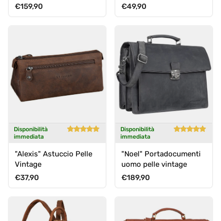
Donna per Laptop 15
Prezzo normale
Prezzo normale
€159,90
€49,90
Pollici
Disponibilità
Disponibilità
immediata
immediata
"Alexis" Astuccio Pelle
"Noel" Portadocumenti
Vintage
uomo pelle vintage
Prezzo normale
Prezzo normale
€37,90
€189,90