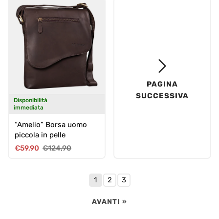
PAGINA
SUCCESSIVA
Disponibilità
immediata
“Amelio” Borsa uomo
piccola in pelle
Prezzo di vendita
Prezzo normale
€59,90
€124,90
1
2
3
AVANTI »