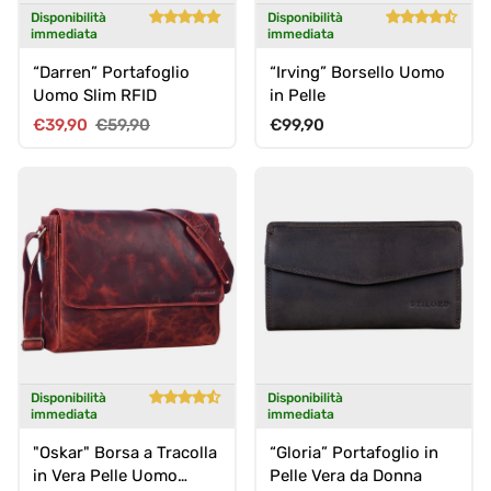
Disponibilità
Disponibilità
immediata
immediata
“Darren” Portafoglio
“Irving” Borsello Uomo
Uomo Slim RFID
in Pelle
Prezzo di vendita
Prezzo normale
Prezzo normale
€39,90
€59,90
€99,90
Disponibilità
Disponibilità
immediata
immediata
"Oskar" Borsa a Tracolla
“Gloria” Portafoglio in
in Vera Pelle Uomo
Pelle Vera da Donna