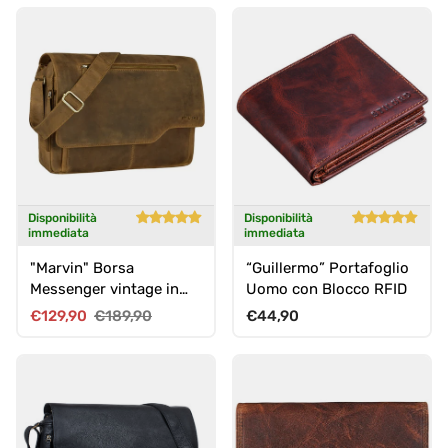
Disponibilità
Disponibilità
immediata
immediata
"Marvin" Borsa
“Guillermo” Portafoglio
Messenger vintage in
Uomo con Blocco RFID
pelle
Prezzo di vendita
Prezzo normale
Prezzo normale
€129,90
€189,90
€44,90