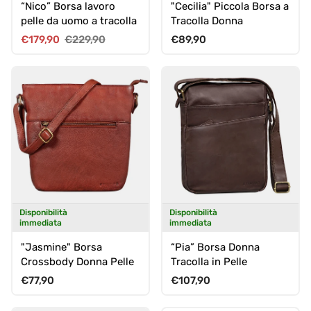
“Nico” Borsa lavoro
"Cecilia" Piccola Borsa a
pelle da uomo a tracolla
Tracolla Donna
Prezzo di vendita
Prezzo normale
Prezzo normale
€179,90
€229,90
€89,90
Disponibilità
Disponibilità
immediata
immediata
"Jasmine" Borsa
“Pia” Borsa Donna
Crossbody Donna Pelle
Tracolla in Pelle
Prezzo normale
Prezzo normale
€77,90
€107,90