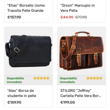
"Elias" Borsello Uomo
"Orson" Marsupio in
Tracolla Pelle Grande
Vera Pella
Prezzo normale
Prezzo di vendita
Prezzo normale
€157,90
€44,90
€77,90
Disponibilità
Disponibilità
immediata
immediata
"Alex" Borsa da
STILORD "Jeffrey"
studente in pelle
Cartella Pelle Vera Borsa
Ventiquattrore Vintage
Prezzo normale
Prezzo normale
€159,90
€199,00