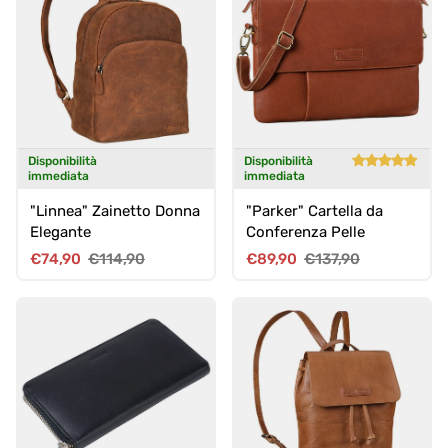
Disponibilità
Disponibilità
immediata
immediata
"Linnea" Zainetto Donna
"Parker" Cartella da
Elegante
Conferenza Pelle
Prezzo di vendita
Prezzo normale
Prezzo di vendita
Prezzo normale
€74,90
€114,90
€89,90
€137,90