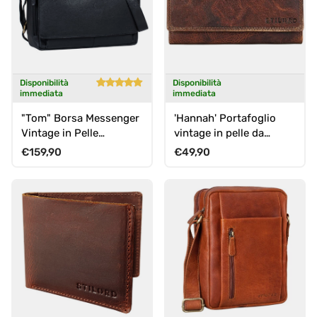
Disponibilità
Disponibilità
immediata
immediata
"Tom" Borsa Messenger
'Hannah' Portafoglio
Vintage in Pelle
vintage in pelle da
Portadcumenti 15 Pollici
donna RFID
Prezzo normale
Prezzo normale
€159,90
€49,90