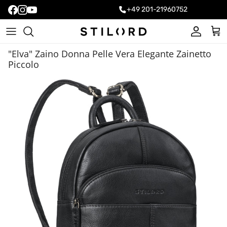
+49 201-21960752
Account
Carr
"Elva" Zaino Donna Pelle Vera Elegante Zainetto
Piccolo