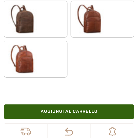
zamora - marrone
maraska - marrone
brandy - cognac
AGGIUNGI AL CARRELLO