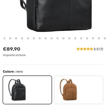
Prezzo normale
€89,90
5.0 (1)
Imposte incluse
Colore :
nero
nero
tan marrone - scuro