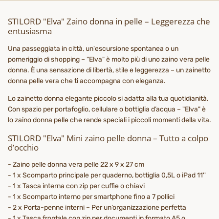
STILORD "Elva" Zaino donna in pelle – Leggerezza che
entusiasma
Una passeggiata in città, un'escursione spontanea o un
pomeriggio di shopping – "Elva" è molto più di uno zaino vera pelle
donna. È una sensazione di libertà, stile e leggerezza – un zainetto
donna pelle vera che ti accompagna con eleganza.
Lo zainetto donna elegante piccolo si adatta alla tua quotidianità.
Con spazio per portafoglio, cellulare o bottiglia d’acqua – "Elva" è
lo zaino donna pelle che rende speciali i piccoli momenti della vita.
STILORD "Elva" Mini zaino pelle donna – Tutto a colpo
d’occhio
- Zaino pelle donna vera pelle 22 x 9 x 27 cm
- 1 x Scomparto principale per quaderno, bottiglia 0,5L o iPad 11''
- 1 x Tasca interna con zip per cuffie o chiavi
- 1 x Scomparto interno per smartphone fino a 7 pollici
- 2 x Porta-penne interni – Per un’organizzazione perfetta
- 1 x Tasca frontale con zip per documenti in formato A5 o