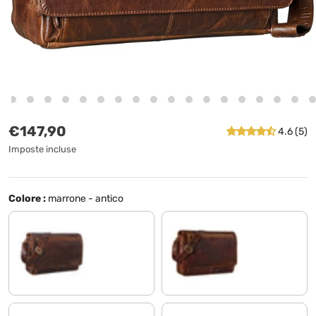
Prezzo normale
€147,90
4.6 (5)
Imposte incluse
Colore :
marrone - antico
kansas - marrone
florida - marrone