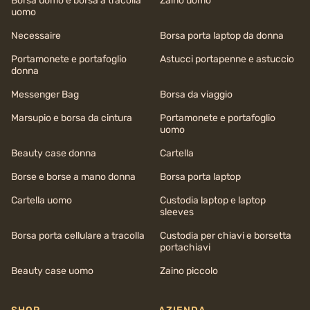
Borsa uomo e borsa a tracolla
Zaino uomo
uomo
Necessaire
Borsa porta laptop da donna
Portamonete e portafoglio
Astucci portapenne e astuccio
donna
Messenger Bag
Borsa da viaggio
Marsupio e borsa da cintura
Portamonete e portafoglio
uomo
Beauty case donna
Cartella
Borse e borse a mano donna
Borsa porta laptop
Cartella uomo
Custodia laptop e laptop
sleeves
Borsa porta cellulare a tracolla
Custodia per chiavi e borsetta
portachiavi
Beauty case uomo
Zaino piccolo