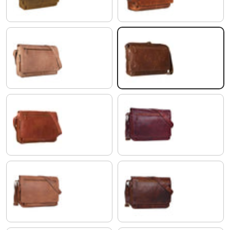
cognac - marrone chiaro
marrone - antico
cognac-marrone
rosso
sella - marrone
cognac marrone scuro