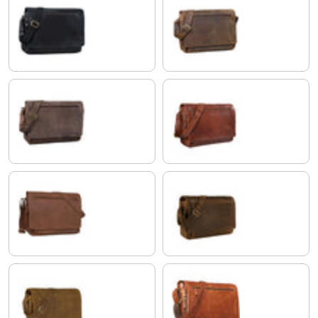
nero
colorado - marrone
morino - marrone
maraska - marrone
brasilia - marrone
calais - marrone
dijon - marrone
cognac lucente