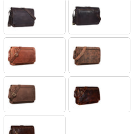
marrone scuro - pallido
ebano - marrone
andorra - marrone
aneto - marrone
veleta - marrone
bordeaux - marrone