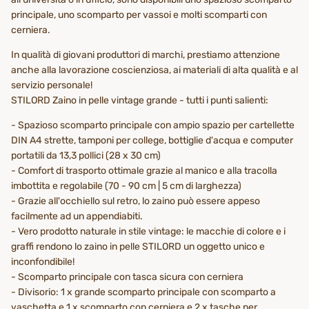
principale, uno scomparto per vassoi e molti scomparti con
cerniera.
In qualità di giovani produttori di marchi, prestiamo attenzione
anche alla lavorazione coscienziosa, ai materiali di alta qualità e al
servizio personale!
STILORD Zaino in pelle vintage grande - tutti i punti salienti:
- Spazioso scomparto principale con ampio spazio per cartellette
DIN A4 strette, tamponi per college, bottiglie d'acqua e computer
portatili da 13,3 pollici (28 x 30 cm)
- Comfort di trasporto ottimale grazie al manico e alla tracolla
imbottita e regolabile (70 - 90 cm | 5 cm di larghezza)
- Grazie all'occhiello sul retro, lo zaino può essere appeso
facilmente ad un appendiabiti.
- Vero prodotto naturale in stile vintage: le macchie di colore e i
graffi rendono lo zaino in pelle STILORD un oggetto unico e
inconfondibile!
- Scomparto principale con tasca sicura con cerniera
- Divisorio: 1 x grande scomparto principale con scomparto a
vaschetta e 1 x scomparto con cerniera e 2 x tasche per