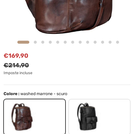
Prezzo di vendita
Prezzo normale
€169,90
€214,90
Imposte incluse
Colore :
washed marrone - scuro
washed marrone - scuro
nero