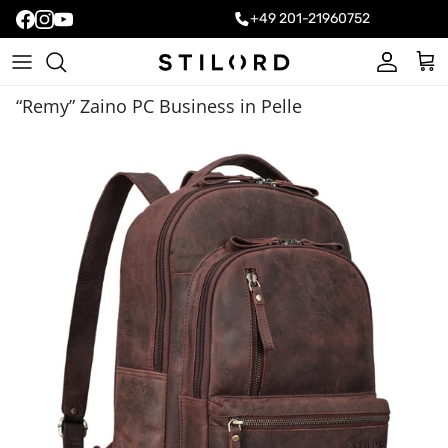
+49 201-21960752
Account
Carr
“Remy” Zaino PC Business in Pelle