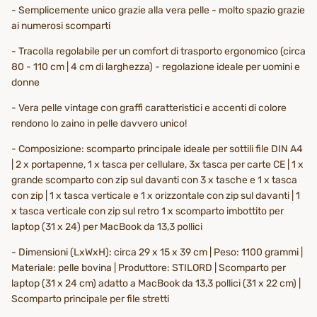
- Semplicemente unico grazie alla vera pelle - molto spazio grazie
ai numerosi scomparti
- Tracolla regolabile per un comfort di trasporto ergonomico (circa
80 - 110 cm | 4 cm di larghezza) - regolazione ideale per uomini e
donne
- Vera pelle vintage con graffi caratteristici e accenti di colore
rendono lo zaino in pelle davvero unico!
- Composizione: scomparto principale ideale per sottili file DIN A4
| 2 x portapenne, 1 x tasca per cellulare, 3x tasca per carte CE | 1 x
grande scomparto con zip sul davanti con 3 x tasche e 1 x tasca
con zip | 1 x tasca verticale e 1 x orizzontale con zip sul davanti | 1
x tasca verticale con zip sul retro 1 x scomparto imbottito per
laptop (31 x 24) per MacBook da 13,3 pollici
- Dimensioni (LxWxH): circa 29 x 15 x 39 cm | Peso: 1100 grammi |
Materiale: pelle bovina | Produttore: STILORD | Scomparto per
laptop (31 x 24 cm) adatto a MacBook da 13,3 pollici (31 x 22 cm) |
Scomparto principale per file stretti