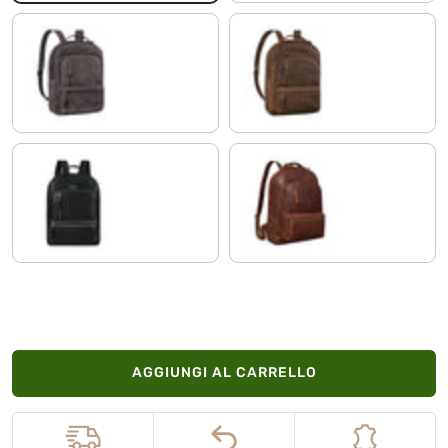
grafite
vinto - marrone
nero
porto - cognac
AGGIUNGI AL CARRELLO