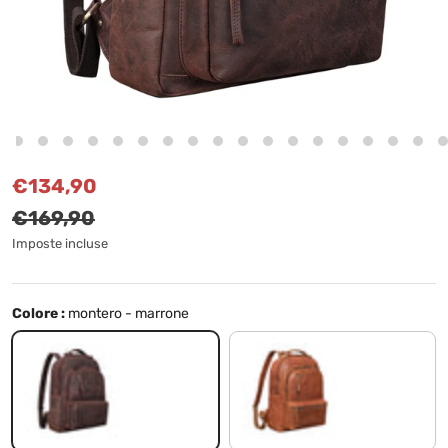
Prezzo di vendita
Prezzo normale
€134,90
€169,90
Imposte incluse
Colore :
montero - marrone
montero - marrone
texas - marrone