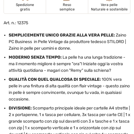
Spedizione
Reso
Vera pelle
gratis
semplice
Naturale e sostenibile
Art. n.: 12375
SEMPLICEMENTE UNICO GRAZIE ALLA VERA PELLE:
Zaino
PC Business in Pelle Vintage da produttore tedesco STILORD |
Zaino in pelle per uomini e donne.
MODERNO SENZA TEMPO:
La pelle ha una lunga tradizione -
ma il momento migliore è sempre "ora"! Iniziate oggi la vostra
attività quotidiana - magari con "Remy" sulla schiena?
QUALITÀ CON QUEL QUALCOSA DI SPECIALE:
100% vera
pelle in una finitura di alta qualità con flair vintage - questo zaino
in pelle è sempre convincente, ovunque tu vada, in qualsiasi
occasione.
DIVISIONE:
Scomparto principale ideale per cartelle A4 strette |
2 x portapenne, 1 x tasca per cellulare, 3x tasca per carte CE | 1 x
grande scomparto con zip sul davanti con 3 x tasche e 1 x tasca
con zip | 1 x scomparto verticale e 1 x orizzontale con zip sul