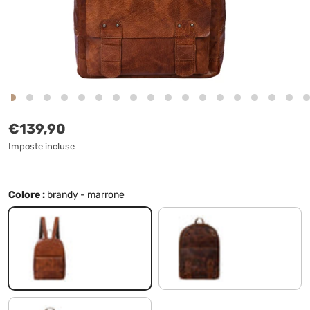
Prezzo normale
€139,90
Imposte incluse
Colore :
brandy - marrone
brandy - marrone
milano - marrone