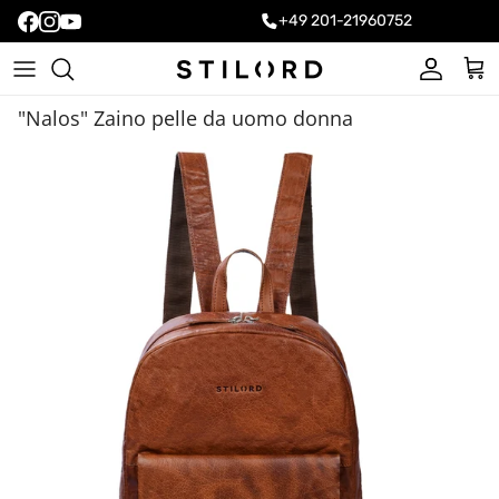
+49 201-21960752
Account
Carr
"Nalos" Zaino pelle da uomo donna