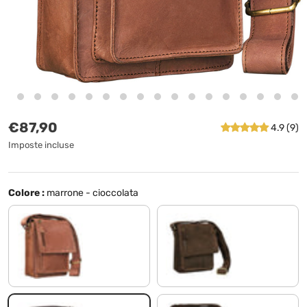
Prezzo normale
€87,90
4.9 (9)
Imposte incluse
Colore :
marrone - cioccolata
cognac - marrone chiaro
colorado - marrone