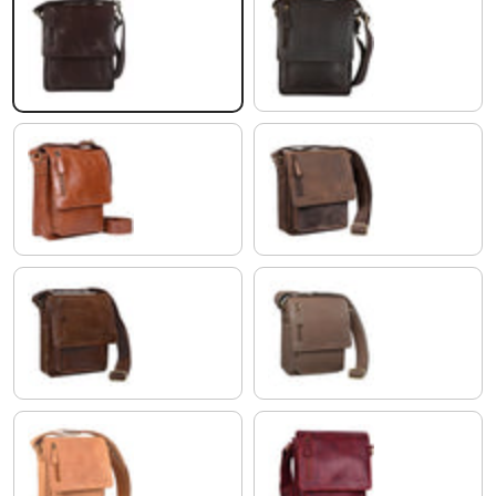
marrone - cioccolata
ebano - marrone
cognac lucente
morino - marrone
marrone - antico
marrone - grigio
modena - marrone
rosso