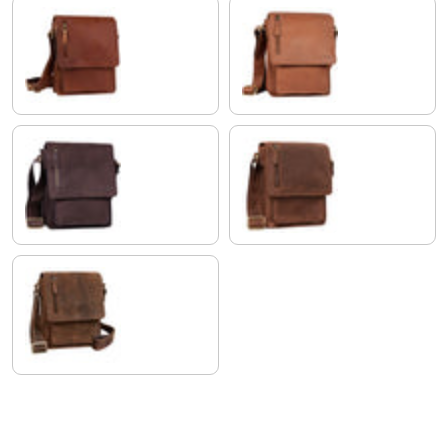
cognac-marrone
marrone
marrone scuro - pallido
veleta - marrone
aneto - marrone