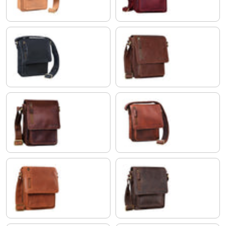
nero
maraska - marrone scuro
cognac marrone scuro
maraska - marrone
andorra - marrone
granada - marrone