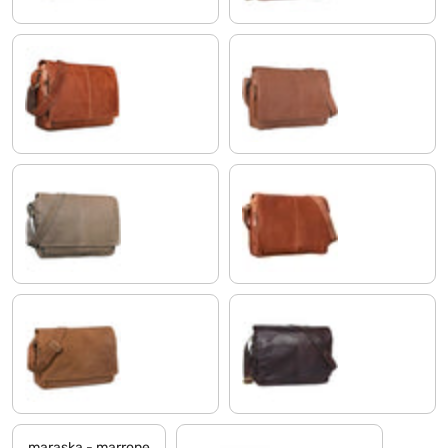
cognac lucente
cognac - marrone chiaro
marrone - grigio
cognac-marrone
modena - marrone
ebano - marrone
maraska - marrone