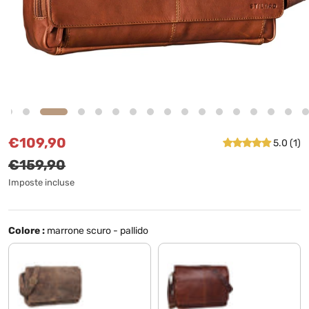
Prezzo di vendita
Prezzo normale
€109,90
5.0 (1)
€159,90
Imposte incluse
Colore :
marrone scuro - pallido
morino - marrone
cognac marrone scuro