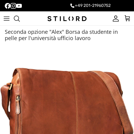
+49 201-21960752
Account
Carr
Seconda opzione "Alex" Borsa da studente in
pelle per l'università ufficio lavoro