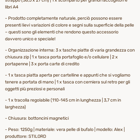
strappo (38,5 x 27 cm) | 1 x scomparto per grandi raccoglitori e
libri A4
- Prodotto completamente naturale, perciò possono essere
presenti lievi variazioni di colore e segni sulla superficie della pelle
– questi sono gli elementi che rendono questo accessorio
davvero unico e speciale!
- Organizzazione interna: 3 x tasche piatte di varia grandezza con
chiusura zip | 1 x tasca porta portafoglio e/o cellulare | 2 x
portapenne | 3 x porta carte di credito
- 1 x tasca piatta aperta per cartelline e appunti che si vogliamo
tenere a portata di mano | 1 x tasca con cerniera sul retro per gli
oggetti più preziosi e personali
- 1 x tracolla regolabile (110-145 cm in lunghezza | 3,7 cm in
larghezza)
- Chiusura: bottoncini magnetici
- Peso: 1250g | materiale: vera pelle di bufalo | modello: Alex |
produttore: STILORD