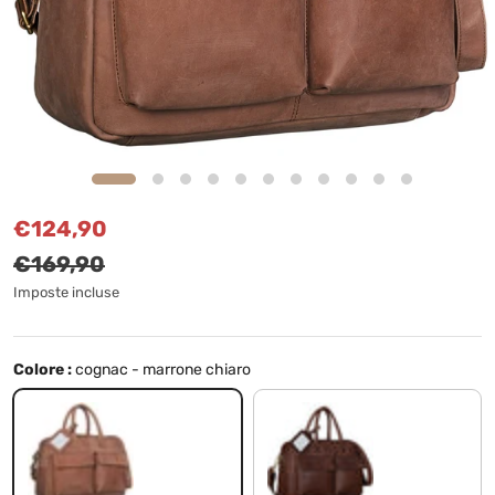
Prezzo di vendita
Prezzo normale
€124,90
€169,90
Imposte incluse
Colore :
cognac - marrone chiaro
cognac - marrone chiaro
marrone - cioccolata