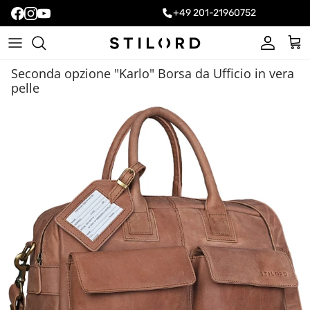
+49 201-21960752
Account
Carr
Seconda opzione "Karlo" Borsa da Ufficio in vera
pelle