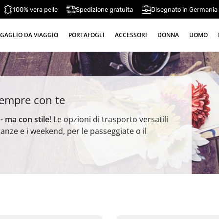
100% vera pelle
Spedizione gratuita
Disegnato in Germania
GAGLIO DA VIAGGIO
PORTAFOGLI
ACCESSORI
DONNA
UOMO
 sempre con te
- ma con stile
! Le opzioni di trasporto versatili
nze e i weekend, per le passeggiate o il