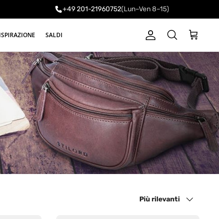
+49 201-21960752
(Lun–Ven 8–15)
ISPIRAZIONE
SALDI
Account
Carrello
Cerca
Ordina per
Più rilevanti