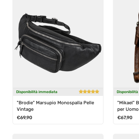
Disponibilità immediata
Disponibilit
"Brodie" Marsupio Monospalla Pelle
"Mikael" B
Vintage
per Uomo 
Marsupio
Prezzo normale
Prezzo n
€69,90
€67,90