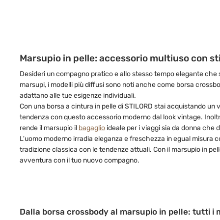
Marsupio in pelle: accessorio multiuso con st
Desideri un compagno pratico e allo stesso tempo elegante che si 
marsupi, i modelli più diffusi sono noti anche come borsa crossbod
adattano alle tue esigenze individuali.
Con una borsa a cintura in pelle di STILORD stai acquistando un 
tendenza con questo accessorio moderno dal look vintage. Inoltre,
rende il marsupio il
bagaglio
ideale per i viaggi sia da donna che d
L'uomo moderno irradia eleganza e freschezza in egual misura co
tradizione classica con le tendenze attuali. Con il marsupio in p
avventura con il tuo nuovo compagno.
Dalla borsa crossbody al marsupio in pelle: tutti i 