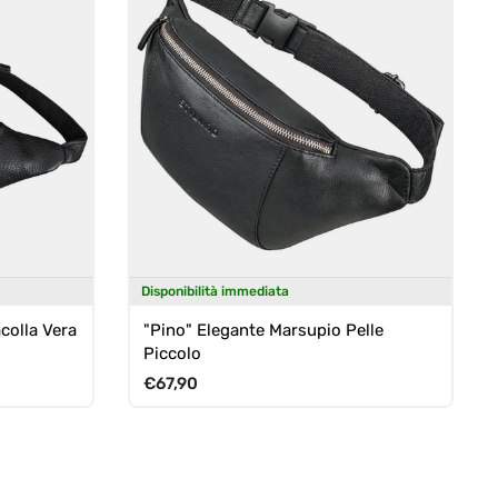
Disponibilità immediata
colla Vera
"Pino" Elegante Marsupio Pelle
Piccolo
Prezzo normale
€67,90