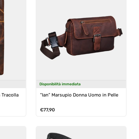
Disponibilità immediata
 Tracolla
“Ian” Marsupio Donna Uomo in Pelle
Prezzo normale
€77,90