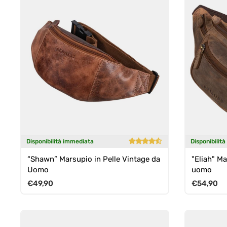
Disponibilità immediata
Disponibilit
“Shawn” Marsupio in Pelle Vintage da
"Eliah" Ma
Uomo
uomo
Prezzo normale
Prezzo n
€49,90
€54,90