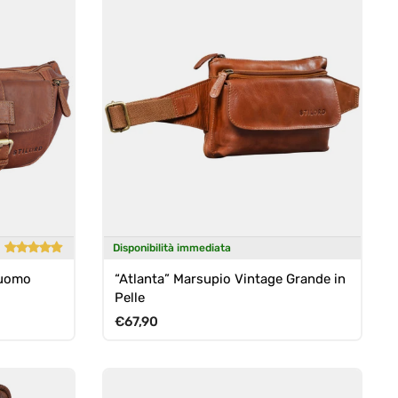
Disponibilità immediata
 uomo
“Atlanta” Marsupio Vintage Grande in
Pelle
Prezzo normale
€67,90