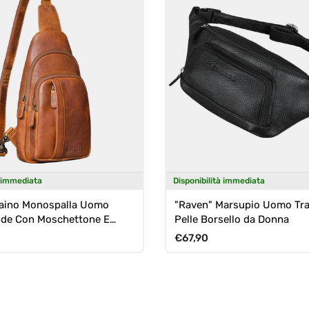
à immediata
Disponibilità immediata
Zaino Monospalla Uomo
"Raven" Marsupio Uomo Tra
nde Con Moschettone E
Pelle Borsello da Donna
ifurto
ormale
Prezzo normale
€67,90