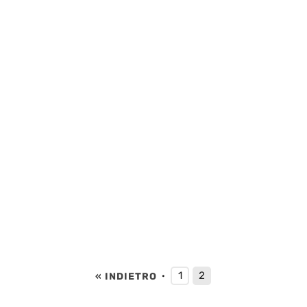
1
2
« INDIETRO
·