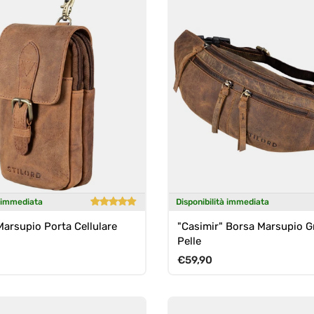
à immediata
Disponibilità immediata
Marsupio Porta Cellulare
"Casimir" Borsa Marsupio 
Pelle
ormale
Prezzo normale
€59,90