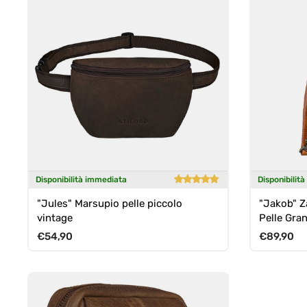
Disponibilità immediata
Disponibilit
"Jules" Marsupio pelle piccolo
"Jakob" 
vintage
Pelle Gra
Tasca Ant
Prezzo normale
Prezzo n
€54,90
€89,90