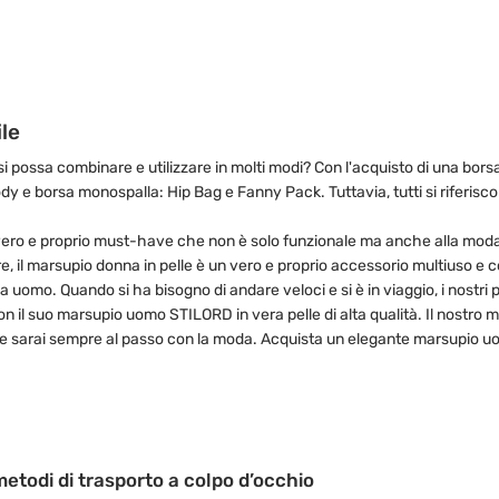
ile
possa combinare e utilizzare in molti modi? Con l'acquisto di una borsa 
y e borsa monospalla: Hip Bag e Fanny Pack. Tuttavia, tutti si riferiscon
vero e proprio must-have che non è solo funzionale ma anche alla moda. 
 il marsupio donna in pelle è un vero e proprio accessorio multiuso e co
a uomo. Quando si ha bisogno di andare veloci e si è in viaggio, i nostri p
n il suo marsupio uomo STILORD in vera pelle di alta qualità. Il nostr
elle sarai sempre al passo con la moda. Acquista un elegante marsupio u
metodi di trasporto a colpo d’occhio