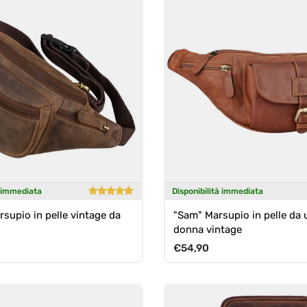
à immediata
Disponibilità immediata
rsupio in pelle vintage da
"Sam" Marsupio in pelle da
donna vintage
ormale
Prezzo normale
€54,90