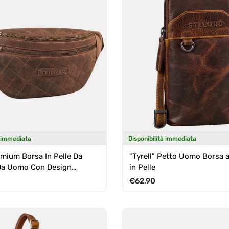
à immediata
Disponibilità immediata
emium Borsa In Pelle Da
"Tyrell" Petto Uomo Borsa a
Da Uomo Con Design
in Pelle
o
ormale
Prezzo normale
€62,90