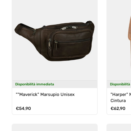
Disponibilità immediata
Disponibilit
""Maverick" Marsupio Unisex
"Harper" 
Cintura
Prezzo normale
Prezzo n
€54,90
€62,90