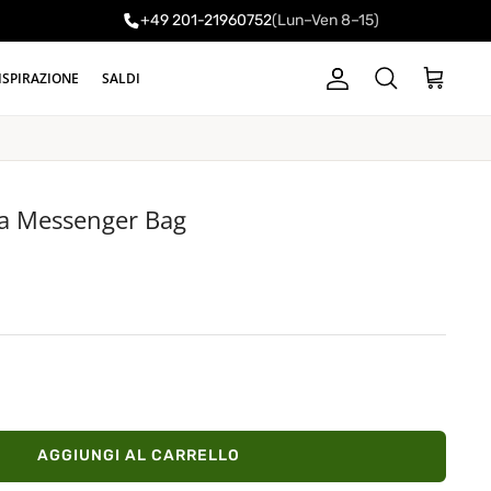
+49 201-21960752
(Lun–Ven 8–15)
ISPIRAZIONE
SALDI
Account
Carrello
Cerca
la Messenger Bag
AGGIUNGI AL CARRELLO