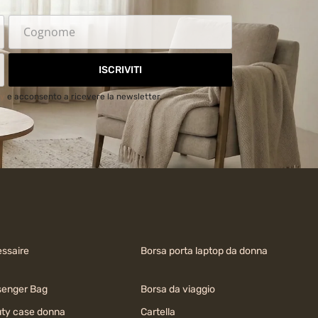
ISCRIVITI
cy
e acconsento a ricevere la newsletter.
ssaire
Borsa porta laptop da donna
enger Bag
Borsa da viaggio
ty case donna
Cartella