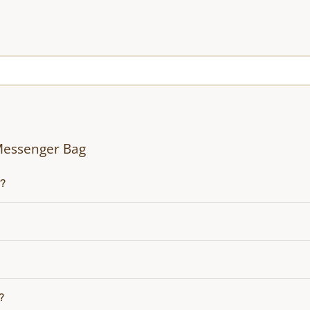
Messenger Bag
i?
?