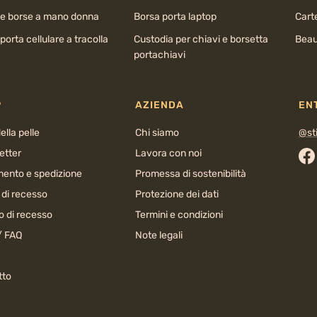
 e borse a mano donna
Borsa porta laptop
Cart
porta cellulare a tracolla
Custodia per chiavi e borsetta
Beau
portachiavi
P
AZIENDA
EN
ella pelle
Chi siamo
@sti
etter
Lavora con noi
Fa
ento e spedizione
Promessa di sostenibilità
o di recesso
Protezione dei dati
o di recesso
Termini e condizioni
/ FAQ
Note legali
tto