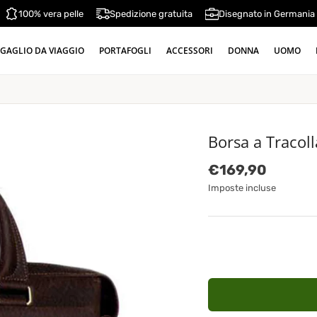
100% vera pelle
Spedizione gratuita
Disegnato in Germania
GAGLIO DA VIAGGIO
PORTAFOGLI
ACCESSORI
DONNA
UOMO
Borsa a Tracol
Prezzo normale
€169,90
Imposte incluse