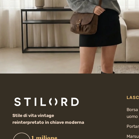
LASC
Borsa 
Stile di vita vintage
uomo
reinterpretato in chiave moderna
Porta
Marsup
1 milione