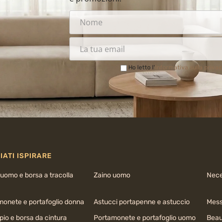
Ho letto l'
Informativa sulla priva
IATI ISPIRARE
uomo e borsa a tracolla
Zaino uomo
Nece
monete e portafoglio donna
Astucci portapenne e astuccio
Mess
io e borsa da cintura
Portamonete e portafoglio uomo
Beau