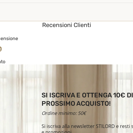
Recensioni Clienti
ecensione
e
ato
SI ISCRIVA E OTTENGA 10€ 
PROSSIMO ACQUISTO!
Ordine minimo: 50€
Si iscriva alla newsletter STILORD e rest
e promozioni.