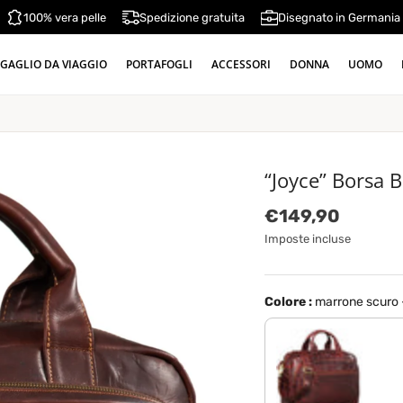
100% vera pelle
Spedizione gratuita
Disegnato in Germania
GAGLIO DA VIAGGIO
PORTAFOGLI
ACCESSORI
DONNA
UOMO
“Joyce” Borsa
Prezzo normale
€149,90
Imposte incluse
Colore :
marrone scuro -
rosso