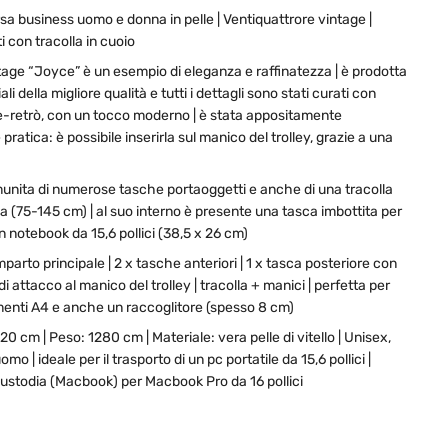
 business uomo e donna in pelle | Ventiquattrore vintage |
con tracolla in cuoio
tage “Joyce” è un esempio di eleganza e raffinatezza | è prodotta
 della migliore qualità e tutti i dettagli sono stati curati con
age-retrò, con un tocco moderno | è stata appositamente
ratica: è possibile inserirla sul manico del trolley, grazie a una
unita di numerose tasche portaoggetti e anche di una tracolla
a (75-145 cm) | al suo interno è presente una tasca imbottita per
un notebook da 15,6 pollici (38,5 x 26 cm)
parto principale | 2 x tasche anteriori | 1 x tasca posteriore con
di attacco al manico del trolley | tracolla + manici | perfetta per
menti A4 e anche un raccoglitore (spesso 8 cm)
20 cm | Peso: 1280 cm | Materiale: vera pelle di vitello | Unisex,
o | ideale per il trasporto di un pc portatile da 15,6 pollici |
stodia (Macbook) per Macbook Pro da 16 pollici