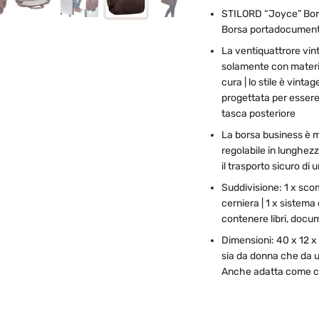
STILORD “Joyce” Borsa
Borsa portadocumenti 
La ventiquattrore vin
solamente con materiali
cura | lo stile è vint
progettata per essere p
tasca posteriore
La borsa business è m
regolabile in lunghezz
il trasporto sicuro di 
Suddivisione: 1 x scom
cerniera | 1 x sistema 
contenere libri, docu
Dimensioni: 40 x 12 x 
sia da donna che da uom
Anche adatta come cu