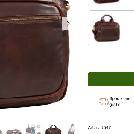
Avanti
cognac marrone scur
Spedizione
gratis
Art. n.: 7547