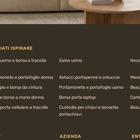
IATI ISPIRARE
uomo e borsa a tracolla
Zaino uomo
Nece
monete e portafoglio donna
Astucci portapenne e astuccio
Mess
io e borsa da cintura
Portamonete e portafoglio uomo
Beau
 e borse a mano donna
Borsa porta laptop
Cart
porta cellulare a tracolla
Custodia per chiavi e borsetta
Beau
portachiavi
P
AZIENDA
EN