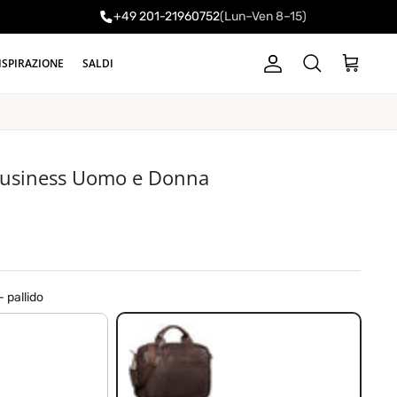
+49 201-21960752
(Lun–Ven 8–15)
ISPIRAZIONE
SALDI
Account
Carrello
Cerca
 Business Uomo e Donna
 pallido
marrone scuro - pallido