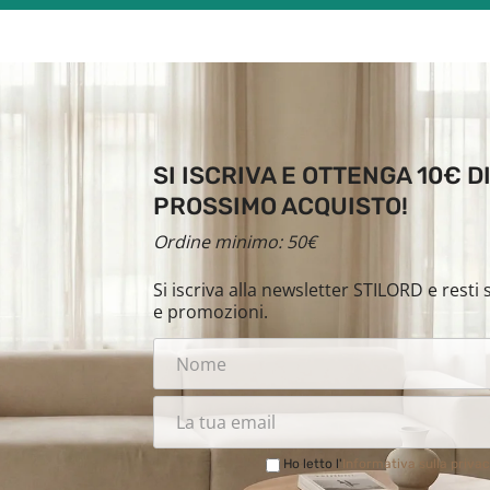
SI ISCRIVA E OTTENGA 10€ 
PROSSIMO ACQUISTO!
Ordine minimo: 50€
Si iscriva alla newsletter STILORD e rest
e promozioni.
Ho letto l'
Informativa sulla priva