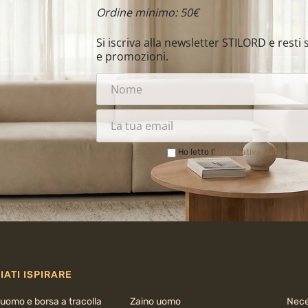
Ordine minimo: 50€
Si iscriva alla newsletter STILORD e rest
e promozioni.
Ho letto l'
Informativa sulla priva
IATI ISPIRARE
uomo e borsa a tracolla
Zaino uomo
Nece