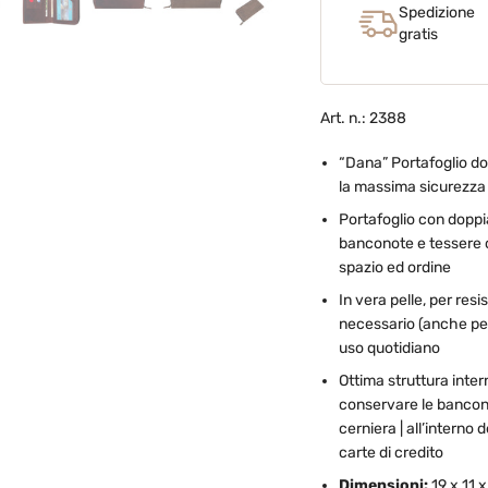
Spedizione
gratis
Art. n.: 2388
“Dana” Portafoglio do
la massima sicurezza |
Portafoglio con dopp
banconote e tessere c
spazio ed ordine
In vera pelle, per res
necessario (anche per 
uso quotidiano
Ottima struttura intern
conservare le bancono
cerniera | all’interno
carte di credito
Dimensioni:
19 x 11 x