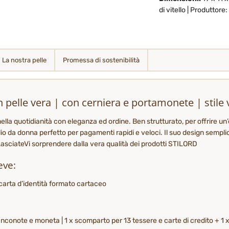
di vitello | Produttor
La nostra pelle
Promessa di sostenibilità
pelle vera | con cerniera e portamonete | stile 
ella quotidianità con eleganza ed ordine. Ben strutturato, per offrire un
o da donna perfetto per pagamenti rapidi e veloci. Il suo design sempli
e. LasciateVi sorprendere dalla vera qualità dei prodotti STILORD
eve:
carta d’identità formato cartaceo
conote e moneta | 1 x scomparto per 13 tessere e carte di credito + 1 x