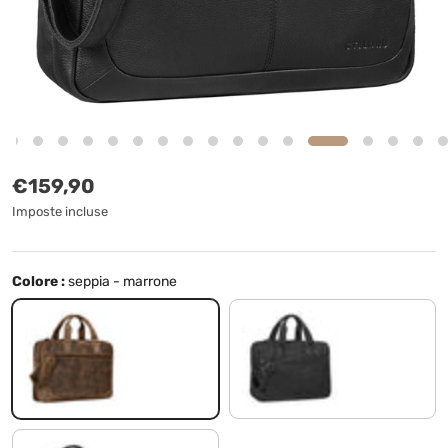
Prezzo normale
€159,90
Imposte incluse
Colore :
seppia - marrone
seppia - marrone
ossidiana nero