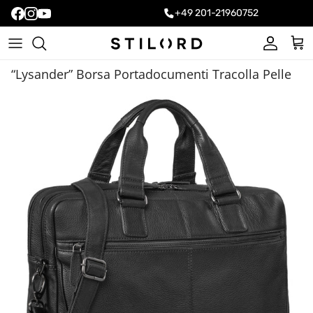
+49 201-21960752
Account
Carr
“Lysander” Borsa Portadocumenti Tracolla Pelle