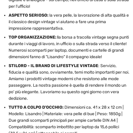
per l'ufficio!
ASPETTO SERIOSO:
la vera pelle, la lavorazione di alta qualità e
il classico design vintage vi aiutano a fare una prima
impressione rappresentativa.
TOP ORGANIZZAZIONE: l
a borsa a tracolla vintage segna punti
durante i viaggi di lavoro, in ufficio o sulla strada verso il cliente!
Numerosi scomparti per laptop, documenti e cartelle di grandi
dimensioni fanno di "Lisandro" il compagno ideale!
STILORD - IL BRAND DI LIFESTYLE VINTAGE
: Servizio,
fiducia e qualità sono, ovviamente, temi molto importanti per noi.
Amiamo i prodotti vintage moderni che resistono alle mode
passeggere. La nostra passione è quella di rendere il mondo un
po' più elegante. Lavoriamo su questo ogni giorno con vera
dedizione.
TUTTO A COLPO D'OCCHIO:
Dimensioni ca. 41 x 28 x 12 cm |
Modello: Lisandro | Materiale: vera pelle di bue | Peso: 1850g |
Due grandi scomparti principali per ampie cartelle DIN A4 |
Compatibilità: scomparto imbottito per laptop da 15,6 pollici