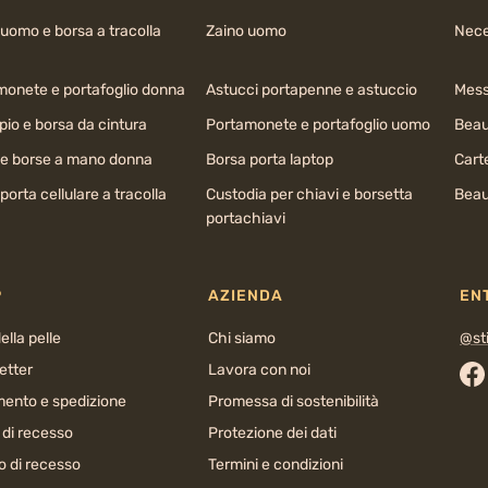
uomo e borsa a tracolla
Zaino uomo
Nece
monete e portafoglio donna
Astucci portapenne e astuccio
Mess
io e borsa da cintura
Portamonete e portafoglio uomo
Beau
 e borse a mano donna
Borsa porta laptop
Cart
porta cellulare a tracolla
Custodia per chiavi e borsetta
Beau
portachiavi
P
AZIENDA
EN
ella pelle
Chi siamo
@sti
etter
Lavora con noi
Fa
ento e spedizione
Promessa di sostenibilità
o di recesso
Protezione dei dati
o di recesso
Termini e condizioni