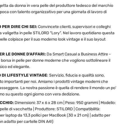
getta da donna in vera pelle del produttore tedesco del marchio
ca con talento organizzativo per una giornata di lavoro di
 PER DIRE CHI SEI:
Convincete clienti, supervisori e colleghi
 la valigetta in pelle STILORD "Lory". Nel lavoro quotidiano questa
pelle colpisce per il suo moderno look vintage e il suo layout
R LE DONNE D'AFFARI:
Da Smart Casual a Business Attire -
borsa in pelle per donne moderne che vogliono sottolineare il
ssico ed elegante.
D DI LIFESTYLE VINTAGE
: Servizio, fiducia e qualità sono,
o importanti per noi. Amiamo i prodotti vintage moderni che
asseggere. La nostra passione è quella di rendere il mondo un po'
mo su questo ogni giorno con vera dedizione.
OCCHIO:
Dimensioni: 37 x 6 x 28 cm | Peso: 950 grammi | Modello:
 pelle di vacchetta | Produttore: STILORD | Compatibilità:
r laptop da 13,3 pollici per MacBook (30 x 21 cm) | adatto per
 adatto per cartelle DIN A4!)