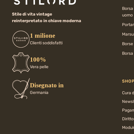
Borsa 
Stile di vita vintage
uomo
reinterpretato in chiave moderna
Porta
Marsup
1 milione
Clienti soddisfatti
Borse
Borsa 
100%
Vera pelle
SHO
Disegnato in
Germania
Cura d
Newsl
Pagam
Diritt
Modul