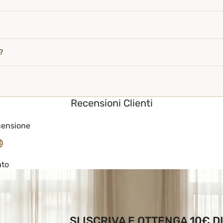
?
Recensioni Clienti
ecensione
e
ato
SI ISCRIVA E OTTENGA 10€ 