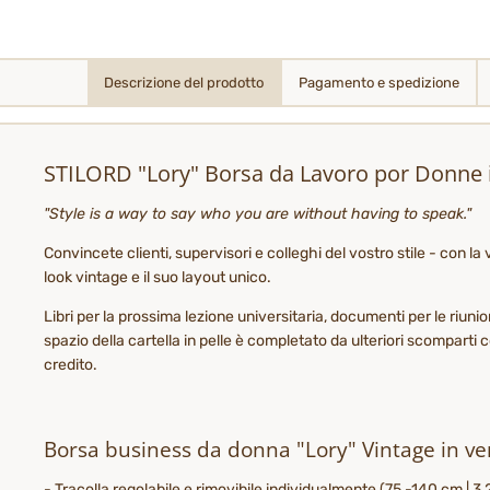
Descrizione del prodotto
Pagamento e spedizione
STILORD "Lory" Borsa da Lavoro por Donne 
"Style is a way to say who you are without having to speak."
Convincete clienti, supervisori e colleghi del vostro stile - con 
look vintage e il suo layout unico.
Libri per la prossima lezione universitaria, documenti per le riun
spazio della cartella in pelle è completato da ulteriori scomparti
credito.
Borsa business da donna "Lory" Vintage in ve
- Tracolla regolabile e rimovibile individualmente (75 -140 cm | 3