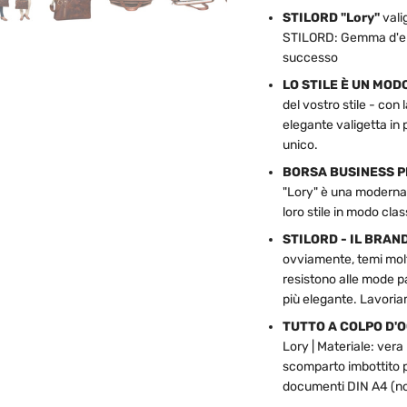
STILORD "Lory"
vali
STILORD: Gemma d'epo
successo
LO STILE È UN MODO
del vostro stile - con
elegante valigetta in 
unico.
BORSA BUSINESS PE
"Lory" è una moderna 
loro stile in modo cla
STILORD - IL BRAN
ovviamente, temi molt
resistono alle mode p
più elegante. Lavoria
TUTTO A COLPO D'
Lory | Materiale: vera
scomparto imbottito pe
documenti DIN A4 (non