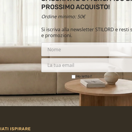
PROSSIMO ACQUISTO!
Ordine minimo: 50€
Si iscriva alla newsletter STILORD e rest
e promozioni.
Ho letto l'
Informativa sulla priva
IATI ISPIRARE