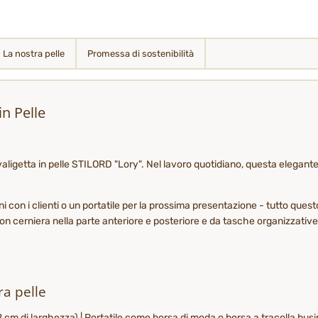
La nostra pelle
Promessa di sostenibilità
in Pelle
la valigetta in pelle STILORD "Lory". Nel lavoro quotidiano, questa elega
ioni con i clienti o un portatile per la prossima presentazione - tutto q
 con cerniera nella parte anteriore e posteriore e da tasche organizzativ
ra pelle
,2 cm di larghezza) | Portatile come borsa di moda o borsa a tracolla bus