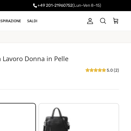
+49 201-21960752
(Lun–Ven 8–15)
ISPIRAZIONE
SALDI
Account
Carrello
Cerca
a Lavoro Donna in Pelle
5.0 (2)
nero