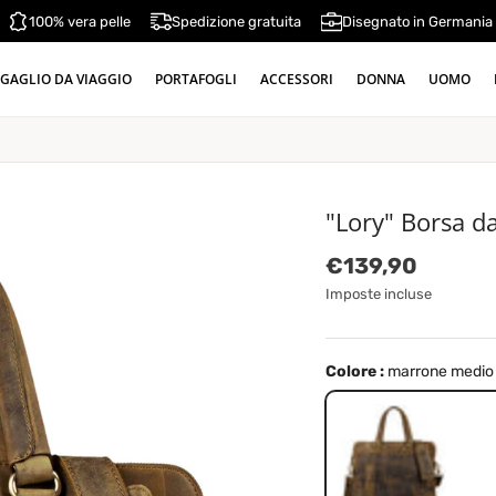
100% vera pelle
Spedizione gratuita
Disegnato in Germania
GAGLIO DA VIAGGIO
PORTAFOGLI
ACCESSORI
DONNA
UOMO
"Lory" Borsa d
Prezzo normale
€139,90
Imposte incluse
Colore :
marrone medio
marrone medio