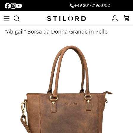
+49 201-21960752
Account
Carr
"Abigail" Borsa da Donna Grande in Pelle