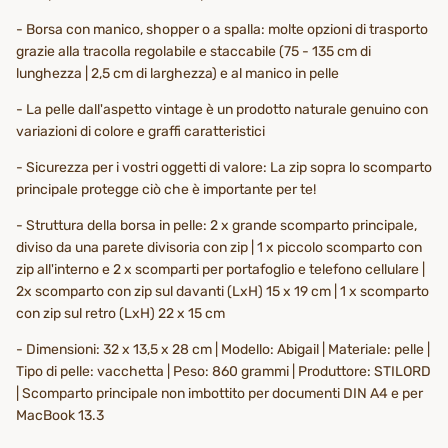
- Borsa con manico, shopper o a spalla: molte opzioni di trasporto
grazie alla tracolla regolabile e staccabile (75 - 135 cm di
lunghezza | 2,5 cm di larghezza) e al manico in pelle
- La pelle dall'aspetto vintage è un prodotto naturale genuino con
variazioni di colore e graffi caratteristici
- Sicurezza per i vostri oggetti di valore: La zip sopra lo scomparto
principale protegge ciò che è importante per te!
- Struttura della borsa in pelle: 2 x grande scomparto principale,
diviso da una parete divisoria con zip | 1 x piccolo scomparto con
zip all'interno e 2 x scomparti per portafoglio e telefono cellulare |
2x scomparto con zip sul davanti (LxH) 15 x 19 cm | 1 x scomparto
con zip sul retro (LxH) 22 x 15 cm
- Dimensioni: 32 x 13,5 x 28 cm | Modello: Abigail | Materiale: pelle |
Tipo di pelle: vacchetta | Peso: 860 grammi | Produttore: STILORD
| Scomparto principale non imbottito per documenti DIN A4 e per
MacBook 13.3