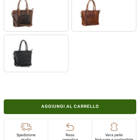
soria - marrone
kara - cognac
nero
AGGIUNGI AL CARRELLO
Spedizione
Reso
Vera pelle
gratis
semplice
Naturale e sostenibile