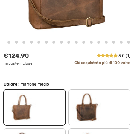
Prezzo normale
€124,90
5.0 (1)
Già acquistato più di 100 volte
Imposte incluse
Colore :
marrone medio
marrone medio
kreta - marrone