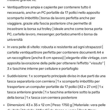
Ventiquattrore ampia e capiente per contenere tutto il
necessario, anche un PC portatile da 17 pollici nello apposito
scomparto imbottito | borsa da lavoro perfetta anche per
viaggiare, grazie alla fascia posteriore che permette di
incastrare la borsa sul trolley | ideale anche come borsa porta
PC, cartella lavoro, messenger, portadocumenti o borsa da
università
In vera pelle di vitello: robusta e resistente ad ogni strapazzo! |
cartella ventiquattrore perfetta per contenere documenti A4 e
un raccoglitore (anche 8 cm spesso) | elegante stile vintage, con
apposita lavorazione della pelle per ottenere l’effetto “vissuto” |
3 x taschine interne per cellulare e portafoglio
Suddivisione: 1 x scomparto principale diviso in due parti da una
tasca separatoria con cerniera | 1 x scomparto imbottito per
trasportare un computer portatile da 17 pollici (42 x 27 cm) | 1 x
tasca anteriore grande | 1 x taschina anteriore sotto la patta
della borsa | 1 x tasca con cerniera posteriore
Dimensioni: 43 x 35 x 12 cm | Peso: 1750 g | Materiale: vera pelle