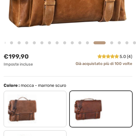
Prezzo normale
€199,90
5.0 (4)
Già acquistato più di 100 volte
Imposte incluse
Colore :
mocca - marrone scuro
messina - marrone
mocca - marrone scuro