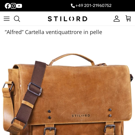
+49 201-21960752
Account
Carr
“Alfred” Cartella ventiquattrore in pelle