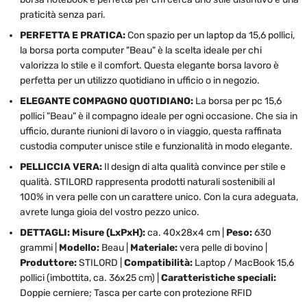
praticità senza pari.
PERFETTA E PRATICA:
Con spazio per un laptop da 15,6 pollici,
la borsa porta computer "Beau" è la scelta ideale per chi
valorizza lo stile e il comfort. Questa elegante borsa lavoro è
perfetta per un utilizzo quotidiano in ufficio o in negozio.
ELEGANTE COMPAGNO QUOTIDIANO:
La borsa per pc 15,6
pollici "Beau" è il compagno ideale per ogni occasione. Che sia in
ufficio, durante riunioni di lavoro o in viaggio, questa raffinata
custodia computer unisce stile e funzionalità in modo elegante.
PELLICCIA VERA:
Il design di alta qualità convince per stile e
qualità. STILORD rappresenta prodotti naturali sostenibili al
100% in vera pelle con un carattere unico. Con la cura adeguata,
avrete lunga gioia del vostro pezzo unico.
DETTAGLI: Misure (LxPxH):
ca. 40x28x4 cm |
Peso:
630
grammi |
Modello:
Beau |
Materiale:
vera pelle di bovino |
Produttore:
STILORD |
Compatibilità:
Laptop / MacBook 15,6
pollici (imbottita, ca. 36x25 cm) |
Caratteristiche speciali:
Doppie cerniere; Tasca per carte con protezione RFID