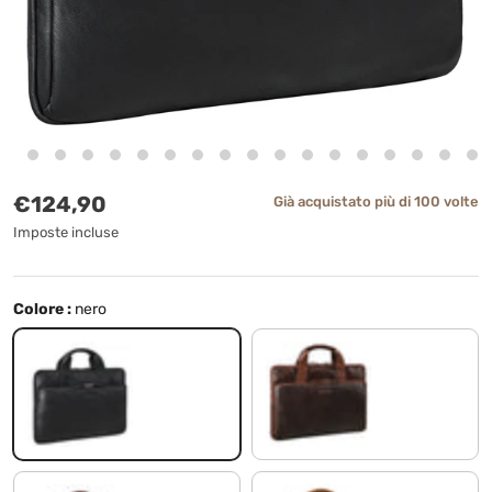
Prezzo normale
€124,90
Già acquistato più di 100 volte
Imposte incluse
Colore :
nero
nero
kansas - marrone