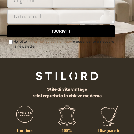
ISCRIVITI
Ho letto l'
Informativa sulla privacy
e acconsento a ricevere
la newsletter.
Stile di vita vintage
reinterpretato in chiave moderna
1 milione
100%
Disegnato in