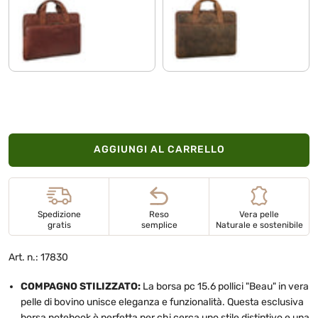
cognac-marrone
calais - marrone
AGGIUNGI AL CARRELLO
Spedizione
Reso
Vera pelle
gratis
semplice
Naturale e sostenibile
Art. n.: 17830
COMPAGNO STILIZZATO:
La borsa pc 15.6 pollici "Beau" in vera
pelle di bovino unisce eleganza e funzionalità. Questa esclusiva
borsa notebook è perfetta per chi cerca uno stile distintivo e una