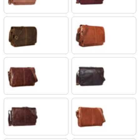
calais - marrone
cognac lucente
marrone - antico
ebano - marrone
marrone - cioccolata
cognac-marrone