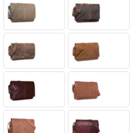
marrone - grigio
colorado - marrone
morino - marrone
modena - marrone
lyon - marrone
cognac - marrone chiaro
sella - marrone
rosso