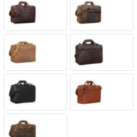
florida - marrone
calais - marrone
tan marrone - scuro
marrone scuro - pallido
nero
maraska - marrone
zamora - marrone