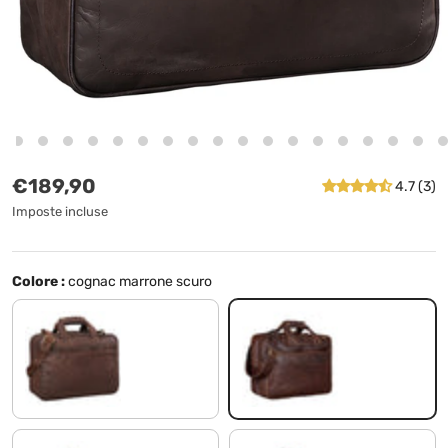
Prezzo normale
€189,90
4.7 (3)
Imposte incluse
Colore :
cognac marrone scuro
brasilia - marrone
cognac marrone scuro