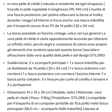
In vera pelle di vitello | robusta e resistente ad ogni strapazzo |
tracolla in pelle regolabile in lunghezza (95-140 cm) | munita di
una fascia posteriore, per potere attaccare la borsa al trolley
durante i viaggi | all’interno si trova anche una tasca imbottita
per il trasporto sicuro di un PC da 14 pollici (32 x 24 cm)
La borsa possiede un fascino vintage, unico nel suo genere! La
vera pelle di vitello è stata appositamente lavorata per ottenere
un effetto retrò, perciò segni e variazione di colore sono proprio
gli elementi che rendono speciale questa borsa | lasciatevi
affascinare dalla vera qualità della pelle e dal design STILORD!
Suddivisione: 2 x scomparti principali + 1 x tasca imbottita per
un Notebook da 14 pollici (32 x 24 cm) | 1 x tasca anteriore con
cerniera | 1 x tasca posteriore con cerniera | tasche interne: 1 x
tasca porta cellulare; 3 x fessure per carte di credito e tessere e
3 x portapenne
Dimensioni: 41 x 15 x 30 cm | Modello: Astor | Materiale: vera
pelle di vitello | Peso: 1130g | Produttore: STILORD | compatibile
per il trasporto di un computer portatile da 15,6 pollici nella tasca
principale (38,5 cm – scomparto NON imbottito) | idonea al