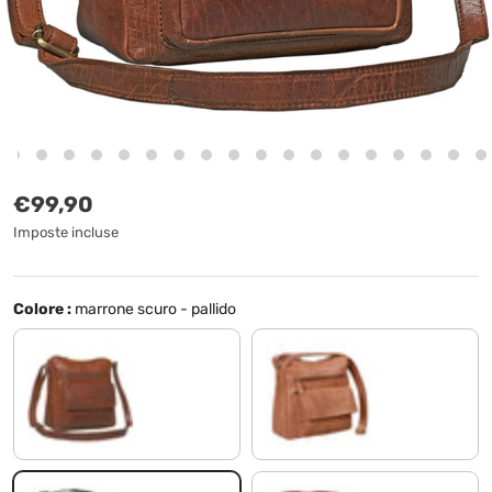
Prezzo normale
€99,90
Imposte incluse
Colore :
marrone scuro - pallido
dakota - marrone
sella - marrone