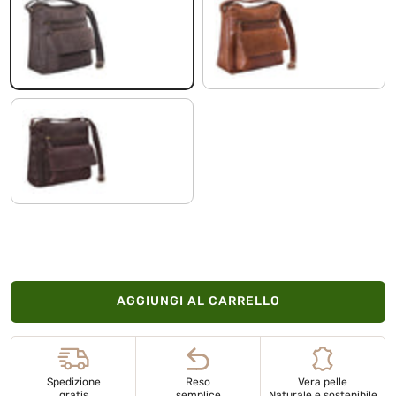
marrone scuro - pallido
cognac lucente
cognac marrone scuro
AGGIUNGI AL CARRELLO
Spedizione
Reso
Vera pelle
gratis
semplice
Naturale e sostenibile