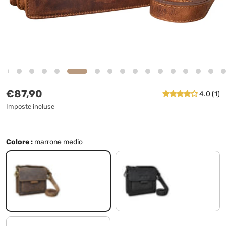
Prezzo normale
€87,90
4.0 (1)
Imposte incluse
Colore :
marrone medio
marrone medio
nero