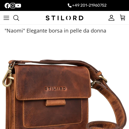
+49 201-21960752
Account
Carr
"Naomi" Elegante borsa in pelle da donna