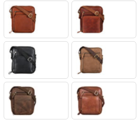
texas - marrone
porto - cognac
nero
austin - marrone
zamora - marrone
brandy - cognac