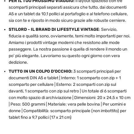
PER IL TUO PROSSIMO VIAGGIO:
Il layout spazioso con tre
scomparti principali separati assicura che tutto, dai documenti
A5 e un tablet da 10,1 pollici al portafoglio e al telefono cellulare,
sia con te e riposto in modo sicuro grazie alle robuste cerniere.
STILORD - IL BRAND DI LIFESTYLE VINTAGE
: Servizio,
fiducia e qualità sono, ovviamente, temi molto importanti per noi.
Amiamo i prodotti vintage moderni che resistono alle mode
passeggere. La nostra passione è quella di rendere il mondo un
po' più elegante. Lavoriamo su questo ogni giorno con vera
dedizione.
TUTTO IN UN COLPO D'OCCHIO:
3 scomparti principali per
documenti DIN A5 e tablet | Interno: 1 scomparto con zip + 1
scomparto per cellulare | Esterno: 2 scomparti con zip sul
davanti, 1 scomparto con zip sul retro | Un totale di 6 scomparti
con molto spazio di archiviazione | Dimensioni: 20 x 24,5 x 10 cm
| Peso: 500 grammi | Materiale: vera pelle bovina | Per uomini e
donne | Compatibilità: scomparto principale (non imbottito) per
tablet fino a 9,7 pollici (17 x 21 cm)