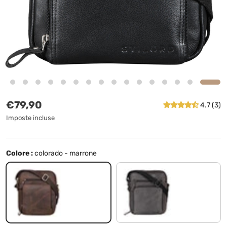
Prezzo normale
€79,90
4.7 (3)
Imposte incluse
Colore :
colorado - marrone
colorado - marrone
grafite