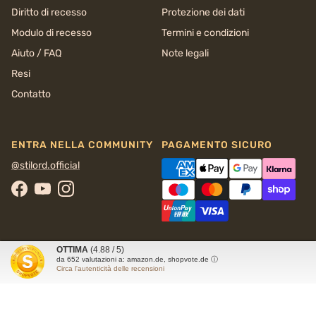
Diritto di recesso
Protezione dei dati
Modulo di recesso
Termini e condizioni
Aiuto / FAQ
Note legali
Resi
Contatto
ENTRA NELLA COMMUNITY
PAGAMENTO SICURO
@stilord.official
Facebook
YouTube
Instagram
OTTIMA
(4.88 / 5)
da
652
valutazioni a: amazon.de, shopvote.de ⓘ
Circa l'autenticità delle recensioni
© 2026
STILORD