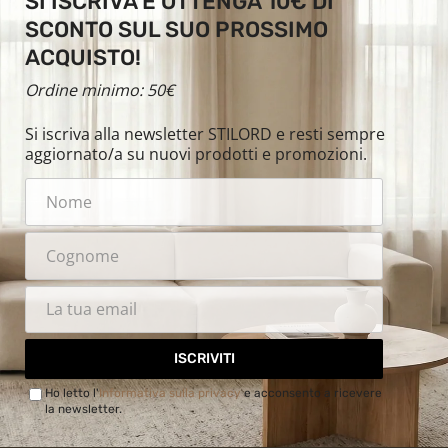
SI ISCRIVA E OTTENGA 10€ DI
SCONTO SUL SUO PROSSIMO
ACQUISTO!
Ordine minimo: 50€
Si iscriva alla newsletter STILORD e resti sempre
aggiornato/a su nuovi prodotti e promozioni.
ISCRIVITI
Ho letto l'
Informativa sulla privacy
e acconsento a ricevere
la newsletter.