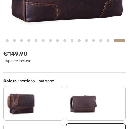
Prezzo normale
€149,90
Imposte incluse
Colore :
cordoba - marrone
rios - marrone
mendoza - marrone