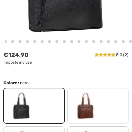
Prezzo normale
€124,90
5.0 (2)
Imposte incluse
Colore :
nero
nero
prestige - marrone