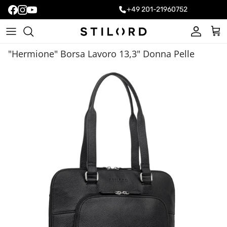
+49 201-21960752
Account
Carr
"Hermione" Borsa Lavoro 13,3" Donna Pelle