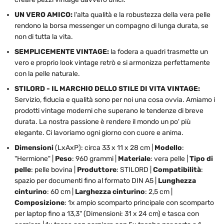
UN VERO AMICO:
l'alta qualità e la robustezza della vera pelle
rendono la borsa messenger un compagno di lunga durata, se
non di tutta la vita.
SEMPLICEMENTE VINTAGE:
la fodera a quadri trasmette un
vero e proprio look vintage retrò e si armonizza perfettamente
con la pelle naturale.
STILORD - IL MARCHIO DELLO STILE DI VITA VINTAGE:
Servizio, fiducia e qualità sono per noi una cosa ovvia. Amiamo i
prodotti vintage moderni che superano le tendenze di breve
durata. La nostra passione è rendere il mondo un po' più
elegante. Ci lavoriamo ogni giorno con cuore e anima.
Dimensioni
(LxAxP): circa 33 x 11 x 28 cm |
Modello
:
"Hermione" |
Peso
: 960 grammi |
Materiale
: vera pelle |
Tipo di
pelle
: pelle bovina |
Produttore
: STILORD |
Compatibilità
:
spazio per documenti fino al formato DIN A5 |
Lunghezza
cinturino
: 60 cm |
Larghezza cinturino
: 2,5 cm |
Composizione
: 1x ampio scomparto principale con scomparto
per laptop fino a 13,3" (Dimensioni: 31 x 24 cm) e tasca con