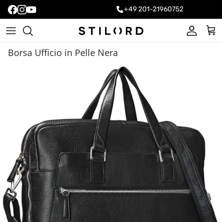
+49 201-21960752
Account
Carr
Borsa Ufficio in Pelle Nera