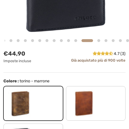
Prezzo normale
€44,90
4.7 (3)
Già acquistato più di 900 volte
Imposte incluse
Colore :
torino - marrone
torino - marrone
prestige - marrone