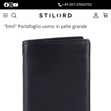
+49 201-21960752
Account
Carr
"Emil" Portafoglio uomo in pelle grande