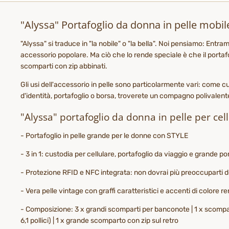
"Alyssa" Portafoglio da donna in pelle mobil
"Alyssa" si traduce in "la nobile" o "la bella". Noi pensiamo: Ent
accessorio popolare. Ma ciò che lo rende speciale è che il portafog
scomparti con zip abbinati.
Gli usi dell'accessorio in pelle sono particolarmente vari: come cus
d'identità, portafoglio o borsa, troverete un compagno polivalente 
"Alyssa" portafoglio da donna in pelle per ce
- Portafoglio in pelle grande per le donne con STYLE
- 3 in 1: custodia per cellulare, portafoglio da viaggio e grande p
- Protezione RFID e NFC integrata: non dovrai più preoccuparti del 
- Vera pelle vintage con graffi caratteristici e accenti di colore r
- Composizione: 3 x grandi scomparti per banconote | 1 x scomparto
6,1 pollici) | 1 x grande scomparto con zip sul retro