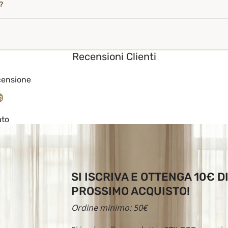
?
Recensioni Clienti
ecensione
e
ato
SI ISCRIVA E OTTENGA 10€ 
PROSSIMO ACQUISTO!
Ordine minimo: 50€