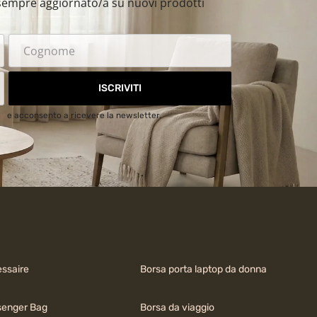
i sempre aggiornato/a su nuovi prodotti
ISCRIVITI
cy
e acconsento a ricevere la newsletter.
ssaire
Borsa porta laptop da donna
enger Bag
Borsa da viaggio