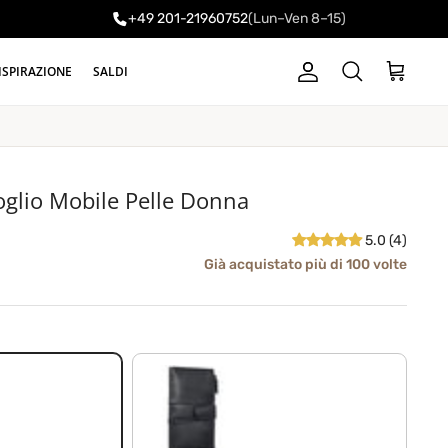
+49 201-21960752
(Lun–Ven 8–15)
ISPIRAZIONE
SALDI
Account
Carrello
Cerca
foglio Mobile Pelle Donna
5.0 (4)
Già acquistato più di 100 volte
nero