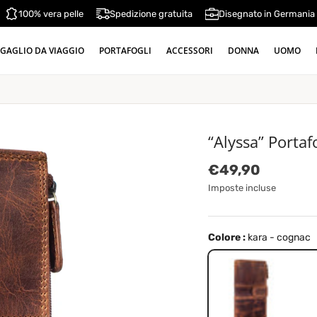
100% vera pelle
Spedizione gratuita
Disegnato in Germania
GAGLIO DA VIAGGIO
PORTAFOGLI
ACCESSORI
DONNA
UOMO
“Alyssa” Porta
Prezzo normale
€49,90
Imposte incluse
Colore :
kara - cognac
kara - cognac