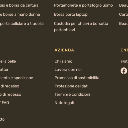
io e borsa da cintura
Portamonete e portafoglio uomo
Beau
 e borse a mano donna
Borsa porta laptop
Cart
porta cellulare a tracolla
Custodia per chiavi e borsetta
Beau
portachiavi
P
AZIENDA
EN
ella pelle
Chi siamo
@sti
etter
Lavora con noi
Fa
ento e spedizione
Promessa di sostenibilità
o di recesso
Protezione dei dati
o di recesso
Termini e condizioni
/ FAQ
Note legali
tto