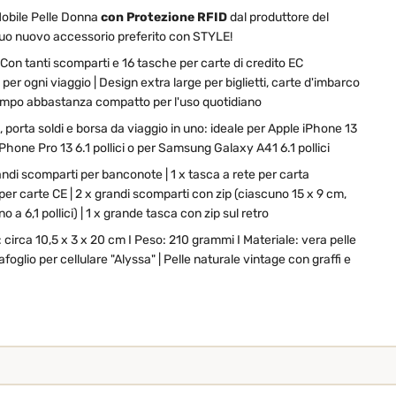
Mobile Pelle Donna
con Protezione RFID
dal produttore del
tuo nuovo accessorio preferito con STYLE!
n tanti scomparti e 16 tasche per carte di credito EC
er ogni viaggio | Design extra large per biglietti, carte d'imbarco
 tempo abbastanza compatto per l'uso quotidiano
, porta soldi e borsa da viaggio in uno: ideale per Apple iPhone 13
 iPhone Pro 13 6.1 pollici o per Samsung Galaxy A41 6.1 pollici
ndi scomparti per banconote | 1 x tasca a rete per carta
a per carte CE | 2 x grandi scomparti con zip (ciascuno 15 x 9 cm,
ino a 6,1 pollici) | 1 x grande tasca con zip sul retro
circa 10,5 x 3 x 20 cm I Peso: 210 grammi I Materiale: vera pelle
foglio per cellulare "Alyssa" | Pelle naturale vintage con graffi e