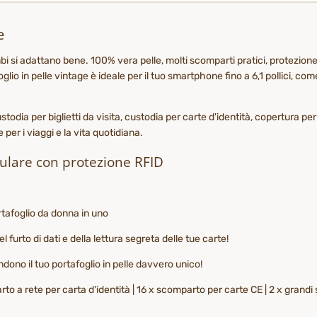
e
rambi si adattano bene. 100% vera pelle, molti scomparti pratici, protezi
lio in pelle vintage è ideale per il tuo smartphone fino a 6,1 pollici, com
todia per biglietti da visita, custodia per carte d'identità, copertura pe
per i viaggi e la vita quotidiana.
llulare con protezione RFID
ortafoglio da donna in uno
furto di dati e della lettura segreta delle tue carte!
endono il tuo portafoglio in pelle davvero unico!
 a rete per carta d'identità | 16 x scomparto per carte CE | 2 x grandi s