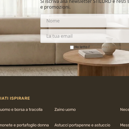
Si iscriva alla newsletter STILORD e rest
e promozioni.
Ho letto l'
Informativa sulla priva
IATI ISPIRARE
uomo e borsa a tracolla
Zaino uomo
Nece
monete e portafoglio donna
Astucci portapenne e astuccio
Mess