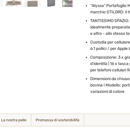
“Alyssa” Portafoglio 
marchio STILORD: Il 
TANTISSIMO SPAZIO: Co
idealmente preparate p
e altro - allo stesso
Custodia per cellulare
6.1 pollici / per Apple
Composizione: 3 x gra
d'identità | 16 x tasc
per telefoni cellulari f
Dimensioni da chiuso: 
bovina I Modello: porta
variazioni di colore
La nostra pelle
Promessa di sostenibilità