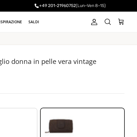
+49 201-21960752
(Lun–Ven 8–15)
ISPIRAZIONE
SALDI
Account
Carrello
Cerca
lio donna in pelle vera vintage
marrone pallido