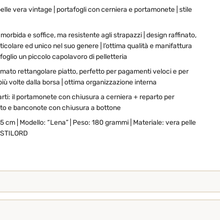
elle vera vintage | portafogli con cerniera e portamonete | stile
o, morbida e soffice, ma resistente agli strapazzi | design raffinato,
icolare ed unico nel suo genere | l’ottima qualità e manifattura
oglio un piccolo capolavoro di pelletteria
rmato rettangolare piatto, perfetto per pagamenti veloci e per
più volte dalla borsa | ottima organizzazione interna
rti: il portamonete con chiusura a cerniera + reparto per
dito e banconote con chiusura a bottone
,5 cm | Modello: “Lena” | Peso: 180 grammi | Materiale: vera pelle
e: STILORD