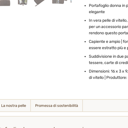
Portafoglio donna in p
elegante
In vera pelle di vitell
per un accessorio part
rendono questo portaf
Capiente e ampio | fo
essere estratto più e 
Suddivisione in due pa
tessere, carte di cre
Dimensioni: 16 x 3 x 9
di vitello | Produttor
La nostra pelle
Promessa di sostenibilità