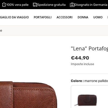
100% vera pelle
Spedizione gratuita
Disegnato in Germania
GAGLIO DA VIAGGIO
PORTAFOGLI
ACCESSORI
DONNA
UOMO
ge
"Lena" Portafog
Prezzo normale
€44,90
Imposte incluse
Colore :
marrone pallido
rosso - marrone scuro