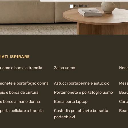
Ho letto l'
Informativa sulla priva
IATI ISPIRARE
uomo e borsa a tracolla
Zaino uomo
Nece
monete e portafoglio donna
Astucci portapenne e astuccio
Mess
io e borsa da cintura
Portamonete e portafoglio uomo
Beau
 e borse a mano donna
Borsa porta laptop
Cart
porta cellulare a tracolla
Custodia per chiavi e borsetta
Beau
portachiavi