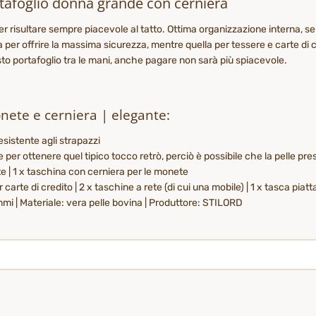
rtafoglio donna grande con cerniera
 per risultare sempre piacevole al tatto. Ottima organizzazione interna, s
 per offrire la massima sicurezza, mentre quella per tessere e carte di 
esto portafoglio tra le mani, anche pagare non sarà più spiacevole.
nete e cerniera | elegante:
resistente agli strapazzi
per ottenere quel tipico tocco retrò, perciò è possibile che la pelle prese
e | 1 x taschina con cerniera per le monete
r carte di credito | 2 x taschine a rete (di cui una mobile) | 1 x tasca pia
mmi | Materiale: vera pelle bovina | Produttore: STILORD