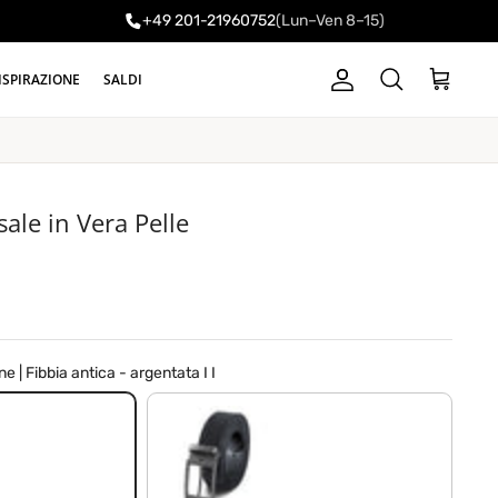
+49 201-21960752
(Lun–Ven 8–15)
ISPIRAZIONE
SALDI
Account
Carrello
Cerca
ale in Vera Pelle
 | Fibbia antica - argentata I I
ia antica - argentata I I
nero | Fibbia antica - argentata I I