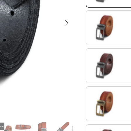
Avanti
toscana - marrone | Fib
cresto - marrone | Fibb
toscana - marrone | Fib