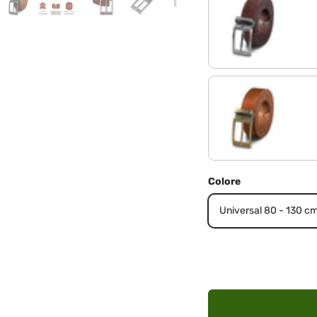
cresto - marrone | Fibb
veneto - marrone | Fibb
Colore
Universal 80 - 130 c