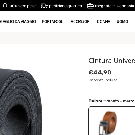
100% vera pelle
Spedizione gratuita
Disegnato in Germania
GAGLIO DA VIAGGIO
PORTAFOGLI
ACCESSORI
DONNA
UOMO
Cintura Univers
Prezzo normale
€44,90
Imposte incluse
Colore :
veneto - marrone
veneto - marrone | Fibb