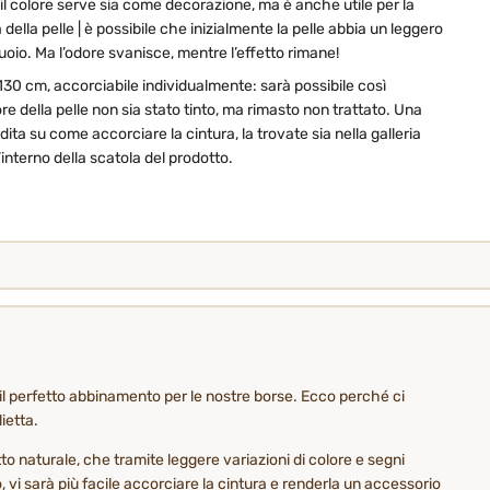
| il colore serve sia come decorazione, ma è anche utile per la
ella pelle | è possibile che inizialmente la pelle abbia un leggero
cuoio. Ma l’odore svanisce, mentre l’effetto rimane!
 130 cm, accorciabile individualmente: sarà possibile così
e della pelle non sia stato tinto, ma rimasto non trattato. Una
ta su come accorciare la cintura, la trovate sia nella galleria
’interno della scatola del prodotto.
o il perfetto abbinamento per le nostre borse. Ecco perché ci
ietta.
tto naturale, che tramite leggere variazioni di colore e segni
 vi sarà più facile accorciare la cintura e renderla un accessorio