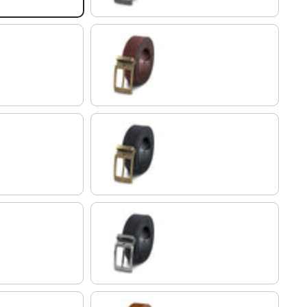
bia antica - argentata I I
cresto - marrone | Fibbia antica - bronzea I I
ia antica - argentata I I
nero | Fibbia antica - bronzea I I
bia antica - bronzea I I
nero | Fibbia spazzolata - argentata I I