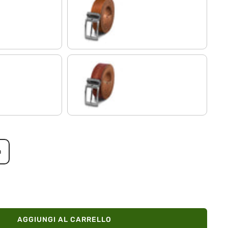
ia spazzolata - argentata I I
veneto - marrone | Fibbia spazzolata - argentata 
ia antica - bronzea I I
toscana - marrone | Fibbia spazzolata - argentata
m
AGGIUNGI AL CARRELLO