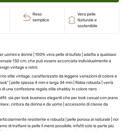
Reso
Vera pelle
semplice
Naturale e
sostenibile
per uomini e donne | 100% vera pelle di bufalo | adatta a qualsiasi
versale 130 cm, che può essere accorciata individualmente a
design vintage e retrò
rno stile vintage, caratterizzato da leggere variazioni di colore e
ook” | pelle spessa 4 mm e larga 34 mm | fibbia robusta | verrà
o di una confezione regalo stile shabby in colore nero
utfit: sia per look business eleganti che per look casual con jeans
unisex: cintura da donna e da uomo | accessorio di classe da
articolarmente resistente e robusta | pelle porosa al naturale | noi
 di trattare la pelle il meno possibile, infatti solo la parte più