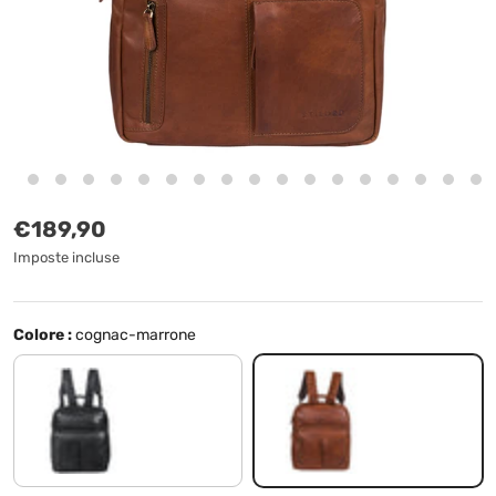
Prezzo normale
€189,90
Imposte incluse
Colore :
cognac-marrone
nero
cognac-marrone