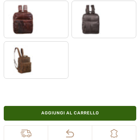
cognac marrone scuro
marrone scuro - pallido
colorado - marrone
AGGIUNGI AL CARRELLO