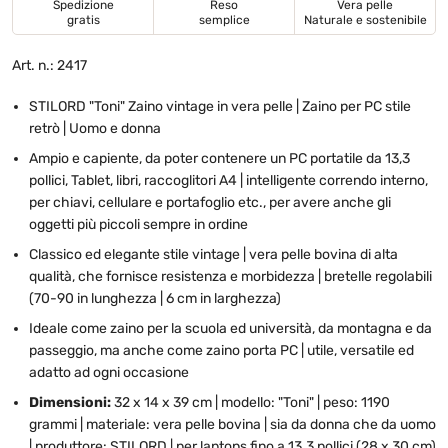
Spedizione
Reso
Vera pelle
gratis
semplice
Naturale e sostenibile
Art. n.: 2417
STILORD "Toni" Zaino vintage in vera pelle | Zaino per PC stile
retrò | Uomo e donna
Ampio e capiente, da poter contenere un PC portatile da 13,3
pollici, Tablet, libri, raccoglitori A4 | intelligente correndo interno,
per chiavi, cellulare e portafoglio etc., per avere anche gli
oggetti più piccoli sempre in ordine
Classico ed elegante stile vintage | vera pelle bovina di alta
qualità, che fornisce resistenza e morbidezza | bretelle regolabili
(70-90 in lunghezza | 6 cm in larghezza)
Ideale come zaino per la scuola ed università, da montagna e da
passeggio, ma anche come zaino porta PC | utile, versatile ed
adatto ad ogni occasione
Dimensioni:
32 x 14 x 39 cm | modello: "Toni" | peso: 1190
grammi | materiale: vera pelle bovina | sia da donna che da uomo
| produttore: STILORD | per laptops fino a 13.3 pollici (28 x 30 cm)