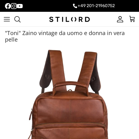
+49 201-21960752
Account
Carr
"Toni" Zaino vintage da uomo e donna in vera
pelle