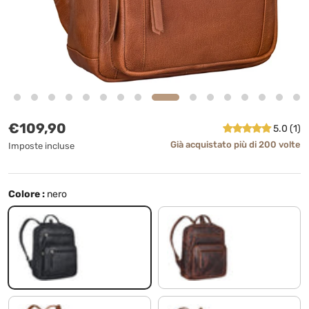
Prezzo normale
€109,90
5.0 (1)
Già acquistato più di 200 volte
Imposte incluse
Colore :
nero
nero
porto - cognac