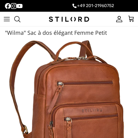
+49 201-21960752
Account
Carr
"Wilma" Sac à dos élégant Femme Petit