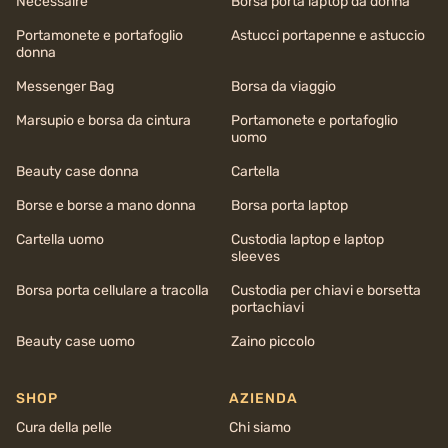
Necessaire
Borsa porta laptop da donna
Portamonete e portafoglio
Astucci portapenne e astuccio
donna
Messenger Bag
Borsa da viaggio
Marsupio e borsa da cintura
Portamonete e portafoglio
uomo
Beauty case donna
Cartella
Borse e borse a mano donna
Borsa porta laptop
Cartella uomo
Custodia laptop e laptop
sleeves
Borsa porta cellulare a tracolla
Custodia per chiavi e borsetta
portachiavi
Beauty case uomo
Zaino piccolo
SHOP
AZIENDA
Cura della pelle
Chi siamo