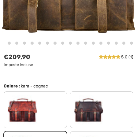
Prezzo normale
€209,90
5.0 (1)
Imposte incluse
Colore :
kara - cognac
kara - rosso
kara - marrone