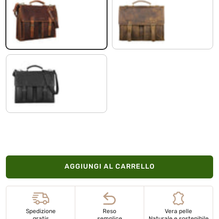
kara - cognac
marrone medio
nero
AGGIUNGI AL CARRELLO
Spedizione
Reso
Vera pelle
gratis
semplice
Naturale e sostenibile