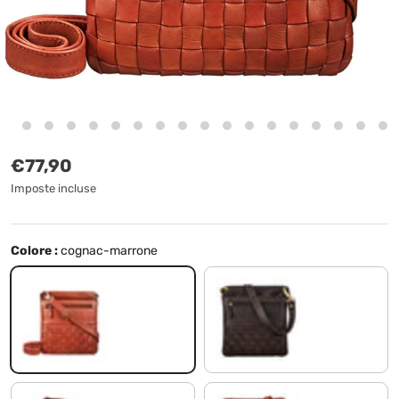
Prezzo normale
€77,90
Imposte incluse
Colore :
cognac-marrone
cognac-marrone
marrone - moscato