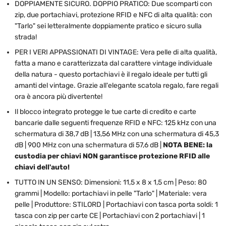
DOPPIAMENTE SICURO. DOPPIO PRATICO: Due scomparti con
zip, due portachiavi, protezione RFID e NFC di alta qualità: con
"Tarlo" sei letteralmente doppiamente pratico e sicuro sulla
strada!
PER I VERI APPASSIONATI DI VINTAGE: Vera pelle di alta qualità,
fatta a mano e caratterizzata dal carattere vintage individuale
della natura - questo portachiavi è il regalo ideale per tutti gli
amanti del vintage. Grazie all'elegante scatola regalo, fare regali
ora è ancora più divertente!
Il blocco integrato protegge le tue carte di credito e carte
bancarie dalle seguenti frequenze RFID e NFC: 125 kHz con una
schermatura di 38,7 dB | 13,56 MHz con una schermatura di 45,3
dB | 900 MHz con una schermatura di 57,6 dB |
NOTA BENE: la
custodia per chiavi NON garantisce protezione RFID alle
chiavi dell'auto!
TUTTO IN UN SENSO: Dimensioni: 11,5 x 8 x 1,5 cm | Peso: 80
grammi | Modello: portachiavi in pelle "Tarlo" | Materiale: vera
pelle | Produttore: STILORD | Portachiavi con tasca porta soldi: 1
tasca con zip per carte CE | Portachiavi con 2 portachiavi | 1