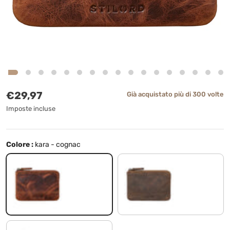
Prezzo normale
€29,97
Già acquistato più di 300 volte
Imposte incluse
Colore :
kara - cognac
kara - cognac
marrone medio