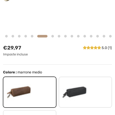
Prezzo normale
€29,97
5.0 (1)
Imposte incluse
Colore :
marrone medio
marrone medio
nero