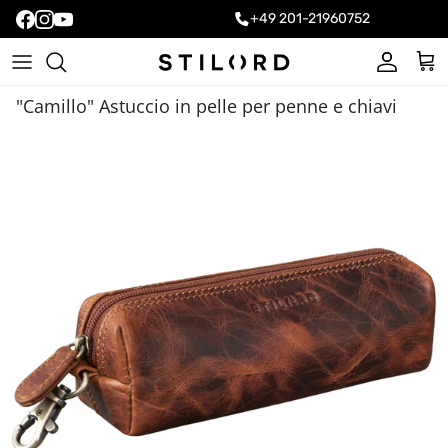
+49 201-21960752
Account
Carr
"Camillo" Astuccio in pelle per penne e chiavi