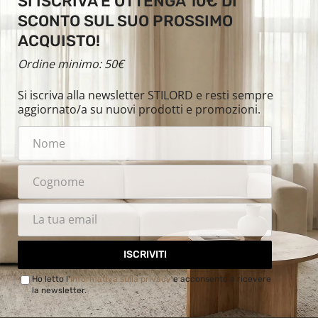
SI ISCRIVA E OTTENGA 10€ DI
SCONTO SUL SUO PROSSIMO
ACQUISTO!
Ordine minimo: 50€
Si iscriva alla newsletter STILORD e resti sempre
aggiornato/a su nuovi prodotti e promozioni.
ISCRIVITI
Ho letto l'
Informativa sulla privacy
e acconsento a ricevere
la newsletter.