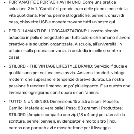
PORTAMATITE E PORTACHIAVI IN UNO: Come una pratica
soluzione 2 in 1, "Camillo" si prende cura delle piccole cose della
vita quotidiana. Penne, penne stilografiche, pennelli, chiavi di
casa, chiavette USB e monete trovano tutti un posto qui.
PER GLI AMANTI DELL'ORGANIZZAZIONE: Il nostro piccolo
astuccio in pelle è progettato per tutti coloro che amano il lavoro
creativo e le soluzioni organizzate. A scuola, all'università, in
ufficio o sulla propria scrivania, la custodia in pelle si sente a
casa!
STILORD - THE VINTAGE LIFESTYLE BRAND: Servizio, fiducia e
qualità sono per noi una cosa ovvia. Amiamo i prodotti vintage
moderni che superano le tendenze di breve durata. La nostra
passione è rendere il mondo un po' più elegante. È su questo che
lavoriamo ogni giorno con il cuore e con l'anima.
TUTTO IN UN SENSO: Dimensioni: 15 x 5,5 x 5 cm | Modello:
Camillo | Materiale: vera pelle | Peso: 80 grammi | Produttore:
STILORD | Ampio scomparto con zip (13 x 4 cm) per utensili da
scrittura, penne, pennelli, evidenziatori e molto altro | incl.
catena con portachiavi e moschettone per il fissaggio