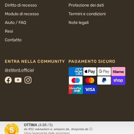
Diritto di recesso
Protezione dei dati
Modulo di recesso
Termini e condizioni
Aiuto / FAQ
Note legali
Resi
Contatto
ENTRA NELLA COMMUNITY
PAGAMENTO SICURO
@stilord.official
Facebook
YouTube
Instagram
OTTIMA
(4.88 / 5)
© 2026
STILORD
da
652
valutazioni a: amazon.de, shopvote.de ⓘ
Circa l'autenticità delle recensioni