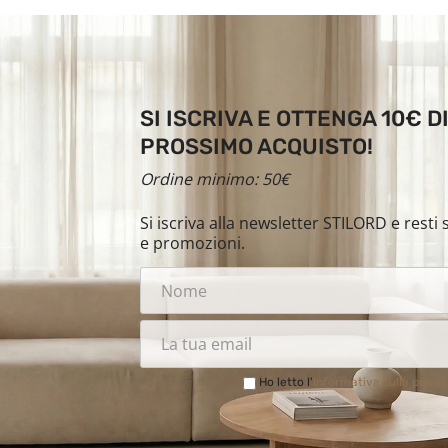
SI ISCRIVA E OTTENGA 10€ 
PROSSIMO ACQUISTO!
Ordine minimo: 50€
Si iscriva alla newsletter STILORD e rest
e promozioni.
Ho letto l'
Informativa sulla priva