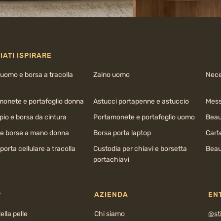
IATI ISPIRARE
uomo e borsa a tracolla
Zaino uomo
Nece
monete e portafoglio donna
Astucci portapenne e astuccio
Mess
io e borsa da cintura
Portamonete e portafoglio uomo
Beau
 e borse a mano donna
Borsa porta laptop
Cart
porta cellulare a tracolla
Custodia per chiavi e borsetta
Beau
portachiavi
P
AZIENDA
EN
ella pelle
Chi siamo
@sti