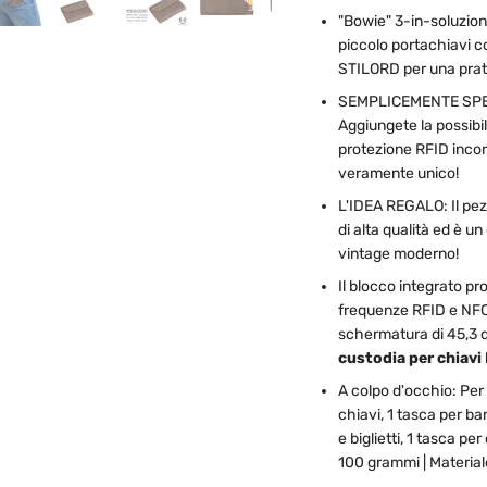
"Bowie" 3-in-soluzione
piccolo portachiavi c
STILORD per una prati
SEMPLICEMENTE SPECIA
Aggiungete la possibil
protezione RFID incorp
veramente unico!
L'IDEA REGALO: Il pez
di alta qualità ed è u
vintage moderno!
Il blocco integrato pr
frequenze RFID e NFC
schermatura di 45,3 
custodia per chiavi 
A colpo d'occhio: Per 
chiavi, 1 tasca per ba
e biglietti, 1 tasca pe
100 grammi | Material