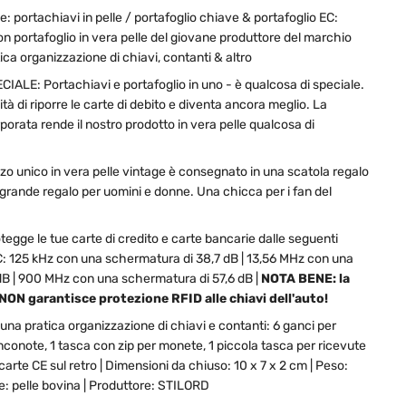
: portachiavi in pelle / portafoglio chiave & portafoglio EC:
on portafoglio in vera pelle del giovane produttore del marchio
ca organizzazione di chiavi, contanti & altro
LE: Portachiavi e portafoglio in uno - è qualcosa di speciale.
ità di riporre le carte di debito e diventa ancora meglio. La
orata rende il nostro prodotto in vera pelle qualcosa di
zo unico in vera pelle vintage è consegnato in una scatola regalo
n grande regalo per uomini e donne. Una chicca per i fan del
otegge le tue carte di credito e carte bancarie dalle seguenti
: 125 kHz con una schermatura di 38,7 dB | 13,56 MHz con una
dB | 900 MHz con una schermatura di 57,6 dB |
NOTA BENE: la
NON garantisce protezione RFID alle chiavi dell'auto!
una pratica organizzazione di chiavi e contanti: 6 ganci per
nconote, 1 tasca con zip per monete, 1 piccola tasca per ricevute
r carte CE sul retro | Dimensioni da chiuso: 10 x 7 x 2 cm | Peso:
e: pelle bovina | Produttore: STILORD