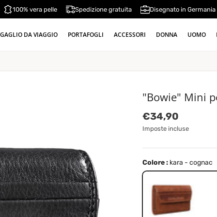
100% vera pelle
Spedizione gratuita
Disegnato in Germania
GAGLIO DA VIAGGIO
PORTAFOGLI
ACCESSORI
DONNA
UOMO
"Bowie" Mini po
Prezzo normale
€34,90
Imposte incluse
Colore :
kara - cognac
kara - cognac