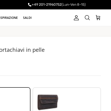
+49 201-21960752
(Lun–Ven 8–15)
ISPIRAZIONE
SALDI
Account
Carrello
Cerca
rtachiavi in pelle
marrone scuro