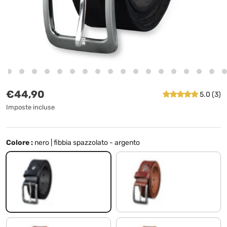
Prezzo normale
€44,90
5.0 (3)
Imposte incluse
Colore :
nero | fibbia spazzolato - argento
nero | fibbia spazzolato - argento
toscano - marrone | fibbia an