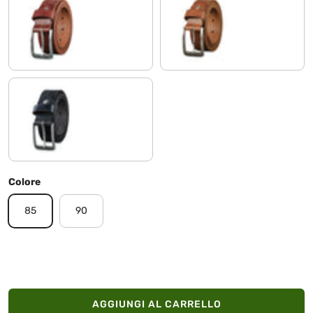
toscano - marrone | fibbia spazzolato - argento
veneto - marrone | fibbia spazzo
nero | fibbia antico - argento
Colore
85
90
AGGIUNGI AL CARRELLO